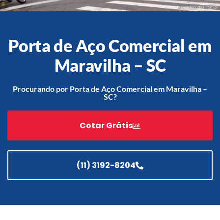
Porta de Aço Comercial em
Acessórios
Automatização
Maravilha – SC
Procurando por Porta de Aço Comercial em Maravilha –
SC?
Portão de Garagem de
Enrolar em Teresópolis – RJ
Cotar Grátis
Portão de Garagem de
Enrolar em São Pedro da
Aldeia – RJ
(11) 3192-8204
Portão de Garagem de
Enrolar em São João de
Meriti – RJ
Portão de Garagem de
Enrolar em São Gonçalo – RJ