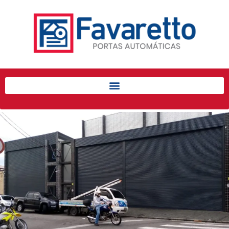
Início
Produtos
Porta de Enrolar Automática
Automatizadores
Acessórios Para Portas de
Enrolar
Pintura eletrostática
Portfólio
Contato