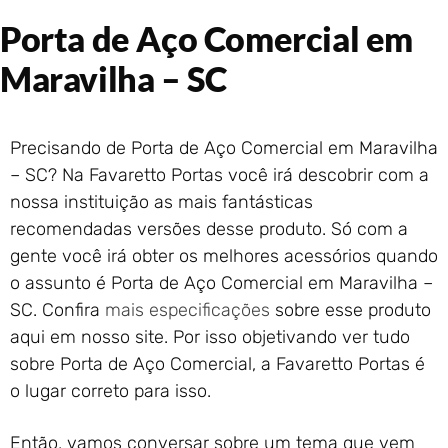
Portão de Garagem de
Porta de Aço Comercial em
Enrolar em Rio das Ostras –
RJ
Maravilha – SC
Portão de Garagem de
Enrolar em Queimados – RJ
Portão de Garagem de
Precisando de Porta de Aço Comercial em Maravilha
Enrolar em Petrópolis – RJ
– SC? Na Favaretto Portas você irá descobrir com a
Portão de Garagem de
Enrolar em Paraty – RJ
nossa instituição as mais fantásticas
recomendadas versões desse produto. Só com a
Portão de Garagem de
Enrolar em Nova Iguaçu – RJ
gente você irá obter os melhores acessórios quando
Portão de Garagem de
o assunto é Porta de Aço Comercial em Maravilha –
Enrolar em Nova Friburgo –
SC. Confira
mais especificações
sobre esse produto
RJ
aqui em nosso site. Por isso objetivando ver tudo
sobre Porta de Aço Comercial, a Favaretto Portas é
o lugar correto para isso.
Então, vamos conversar sobre um tema que vem