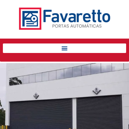
Início
Produtos
Porta de Enrolar Automática
Automatizadores
Acessórios Para Portas de
Enrolar
Pintura eletrostática
Portfólio
Contato