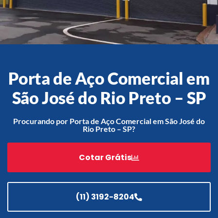
Acessórios
Automatização
Porta de Aço Comercial em
São José do Rio Preto – SP
Portão de Garagem de
Enrolar em Teresópolis – RJ
Procurando por Porta de Aço Comercial em São José do
Rio Preto – SP?
Portão de Garagem de
Enrolar em São Pedro da
Aldeia – RJ
Cotar Grátis
Portão de Garagem de
Enrolar em São João de
Meriti – RJ
(11) 3192-8204
Portão de Garagem de
Enrolar em São Gonçalo – RJ