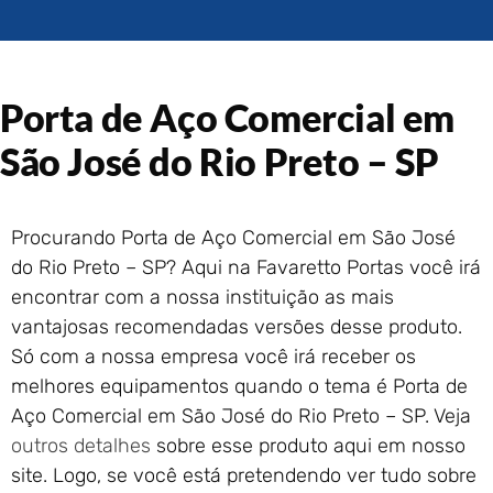
Portão de Garagem de
Enrolar em Rio das Ostras –
RJ
Portão de Garagem de
Porta de Aço Comercial em
Enrolar em Queimados – RJ
Portão de Garagem de
São José do Rio Preto – SP
Enrolar em Petrópolis – RJ
Portão de Garagem de
Enrolar em Paraty – RJ
Procurando Porta de Aço Comercial em São José
Portão de Garagem de
do Rio Preto – SP? Aqui na Favaretto Portas você irá
Enrolar em Nova Iguaçu – RJ
encontrar com a nossa instituição as mais
Portão de Garagem de
vantajosas recomendadas versões desse produto.
Enrolar em Nova Friburgo –
RJ
Só com a nossa empresa você irá receber os
melhores equipamentos quando o tema é Porta de
Aço Comercial em São José do Rio Preto – SP. Veja
outros detalhes
sobre esse produto aqui em nosso
site. Logo, se você está pretendendo ver tudo sobre