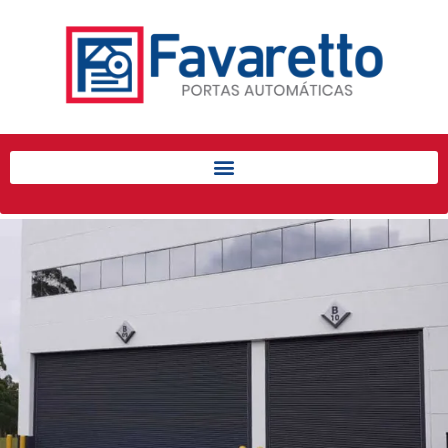
Início
Produtos
Porta de Enrolar Automática
Automatizadores
Acessórios Para Portas de
Enrolar
Pintura eletrostática
Portfólio
Contato