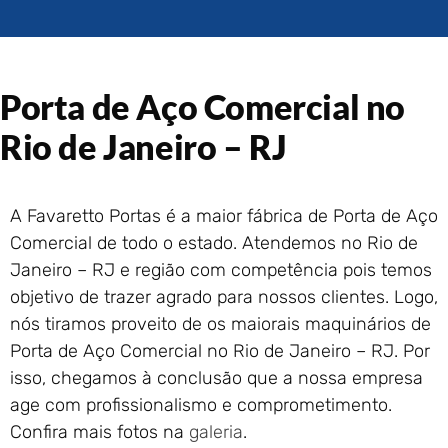
Portão de Garagem de
Enrolar em Rio das Ostras –
RJ
Portão de Garagem de
Porta de Aço Comercial no
Enrolar em Queimados – RJ
Portão de Garagem de
Rio de Janeiro – RJ
Enrolar em Petrópolis – RJ
Portão de Garagem de
Enrolar em Paraty – RJ
A Favaretto Portas é a maior fábrica de Porta de Aço
Portão de Garagem de
Comercial de todo o estado. Atendemos no Rio de
Enrolar em Nova Iguaçu – RJ
Janeiro – RJ e região com competência pois temos
Portão de Garagem de
objetivo de trazer agrado para nossos clientes. Logo,
Enrolar em Nova Friburgo –
RJ
nós tiramos proveito de os maiorais maquinários de
Porta de Aço Comercial no Rio de Janeiro – RJ. Por
isso, chegamos à conclusão que a nossa empresa
age com profissionalismo e comprometimento.
Confira mais fotos na
galeria
.