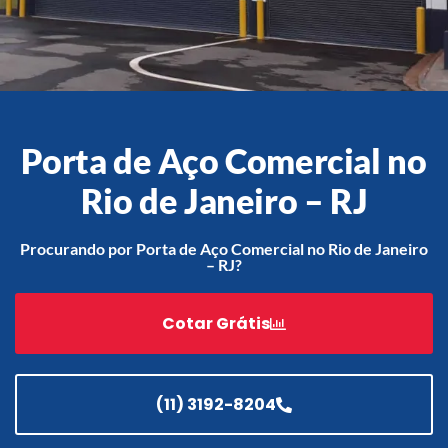
Acessórios
Automatização
Porta de Aço Comercial no
Rio de Janeiro – RJ
Portão de Garagem de
Enrolar em Teresópolis – RJ
Procurando por Porta de Aço Comercial no Rio de Janeiro
– RJ?
Portão de Garagem de
Enrolar em São Pedro da
Aldeia – RJ
Cotar Grátis
Portão de Garagem de
Enrolar em São João de
Meriti – RJ
(11) 3192-8204
Portão de Garagem de
Enrolar em São Gonçalo – RJ