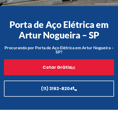
Porta de Aço Elétrica em
Acessórios
Automatização
Artur Nogueira – SP
Procurando por Porta de Aço Elétrica em Artur Nogueira –
SP?
Portão de Garagem de
Enrolar em Teresópolis – RJ
Cotar Grátis
Portão de Garagem de
Enrolar em São Pedro da
Aldeia – RJ
(11) 3192-8204
Portão de Garagem de
Enrolar em São João de
Meriti – RJ
Portão de Garagem de
Enrolar em São Gonçalo – RJ