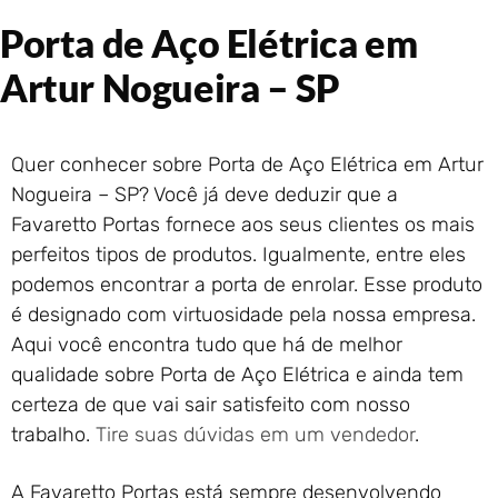
Portão de Garagem de
Porta de Aço Elétrica em
Enrolar em Rio das Ostras –
RJ
Artur Nogueira – SP
Portão de Garagem de
Enrolar em Queimados – RJ
Portão de Garagem de
Quer conhecer sobre Porta de Aço Elétrica em Artur
Enrolar em Petrópolis – RJ
Nogueira – SP? Você já deve deduzir que a
Portão de Garagem de
Enrolar em Paraty – RJ
Favaretto Portas fornece aos seus clientes os mais
perfeitos tipos de produtos. Igualmente, entre eles
Portão de Garagem de
Enrolar em Nova Iguaçu – RJ
podemos encontrar a porta de enrolar. Esse produto
Portão de Garagem de
é designado com virtuosidade pela nossa empresa.
Enrolar em Nova Friburgo –
Aqui você encontra tudo que há de melhor
RJ
qualidade sobre Porta de Aço Elétrica e ainda tem
certeza de que vai sair satisfeito com nosso
trabalho.
Tire suas dúvidas em um vendedor
.
A Favaretto Portas está sempre desenvolvendo