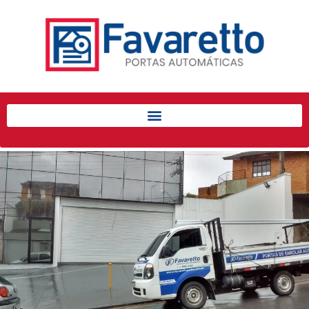
Início
Produtos
Porta de Enrolar Automática
Automatizadores
Acessórios Para Portas de
Enrolar
Pintura eletrostática
Portfólio
Contato