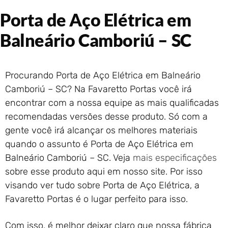
Portão de Garagem de
Porta de Aço Elétrica em
Enrolar em Rio das Ostras –
RJ
Balneário Camboriú – SC
Portão de Garagem de
Enrolar em Queimados – RJ
Portão de Garagem de
Procurando Porta de Aço Elétrica em Balneário
Enrolar em Petrópolis – RJ
Camboriú – SC? Na Favaretto Portas você irá
Portão de Garagem de
Enrolar em Paraty – RJ
encontrar com a nossa equipe as mais qualificadas
recomendadas versões desse produto. Só com a
Portão de Garagem de
Enrolar em Nova Iguaçu – RJ
gente você irá alcançar os melhores materiais
Portão de Garagem de
quando o assunto é Porta de Aço Elétrica em
Enrolar em Nova Friburgo –
Balneário Camboriú – SC. Veja
mais especificações
RJ
sobre esse produto aqui em nosso site. Por isso
visando ver tudo sobre Porta de Aço Elétrica, a
Favaretto Portas é o lugar perfeito para isso.
Com isso, é melhor deixar claro que nossa fábrica