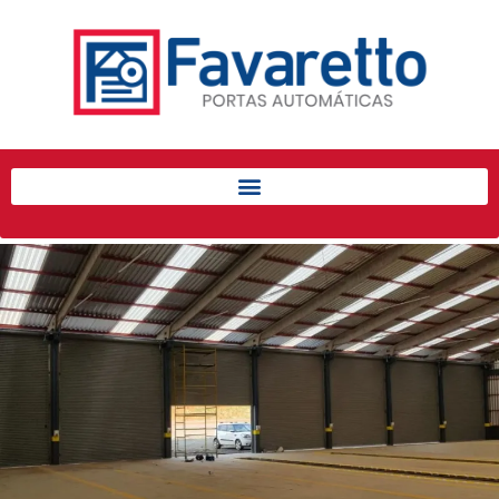
Início
Produtos
Porta de Enrolar Automática
Automatizadores
Acessórios Para Portas de
Enrolar
Pintura eletrostática
Portfólio
Contato