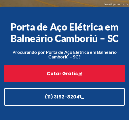
Porta de Aço Elétrica em
Acessórios
Automatização
Balneário Camboriú – SC
Procurando por Porta de Aço Elétrica em Balneário
Camboriú – SC?
Portão de Garagem de
Enrolar em Teresópolis – RJ
Cotar Grátis
Portão de Garagem de
Enrolar em São Pedro da
Aldeia – RJ
(11) 3192-8204
Portão de Garagem de
Enrolar em São João de
Meriti – RJ
Portão de Garagem de
Enrolar em São Gonçalo – RJ