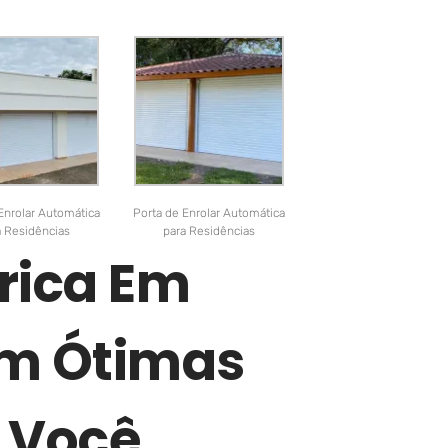
Enrolar Automática
Porta de Enrolar Automática
a Residências
para Residências
trica Em
om Ótimas
 Você