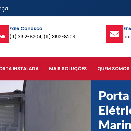
nça
Fale Conosco
Env
(11) 3192-8204, (11) 3192-8203
co
ORTA INSTALADA
MAIS SOLUÇÕES
QUEM SOMOS
Porta
Elétr
Marin