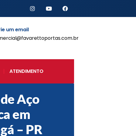
ie um email
mercial@favarettoportas.com.br
Início
Produtos
Porta de Enrolar Automática
ATENDIMENTO
Automatizadores
Acessórios Para Portas de
Enrolar
 de Aço
Pintura eletrostática
Portfólio
ica em
Contato
gá – PR