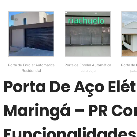
Porta de Enrolar Automática
Porta de Enrolar Automática
Porta de 
Residencial
para Loja
par
Porta De Aço Elé
Maringá – PR C
Funcionalidades