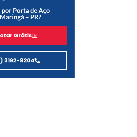
 por Porta de Aço
Acessórios
 Maringá – PR?
Automatização
otar Grátis
Portão de Garagem de
Enrolar em Teresópolis – RJ
1) 3192-8204
Portão de Garagem de
Enrolar em São Pedro da
Aldeia – RJ
Portão de Garagem de
Enrolar em São João de
Meriti – RJ
Portão de Garagem de
Enrolar em São Gonçalo – RJ
Portão de Garagem de
Enrolar em Rio das Ostras –