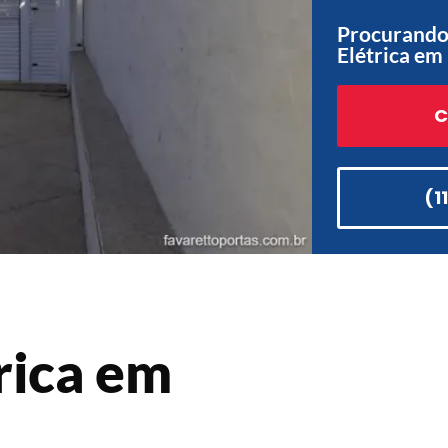
Procurando
Elétrica em
C
(1
rica em