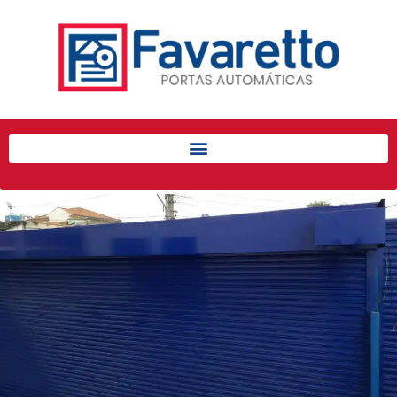
Início
Produtos
Porta de Enrolar Automática
Automatizadores
Acessórios Para Portas de
Enrolar
Pintura eletrostática
Portfólio
Contato