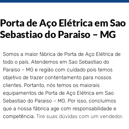
Portão de Garagem de
Enrolar em Rio das Ostras –
RJ
Porta de Aço Elétrica em Sao
Portão de Garagem de
Enrolar em Queimados – RJ
Sebastiao do Paraiso – MG
Portão de Garagem de
Enrolar em Petrópolis – RJ
Portão de Garagem de
Somos a maior fábrica de Porta de Aço Elétrica de
Enrolar em Paraty – RJ
todo o país. Atendemos em Sao Sebastiao do
Portão de Garagem de
Paraiso – MG e região com cuidado pois temos
Enrolar em Nova Iguaçu – RJ
objetivo de trazer contentamento para nossos
Portão de Garagem de
clientes. Portanto, nós temos os maiorais
Enrolar em Nova Friburgo –
RJ
equipamentos de Porta de Aço Elétrica em Sao
Sebastiao do Paraiso – MG. Por isso, concluímos
que a nossa fábrica age com responsabilidade e
competência.
Tire suas dúvidas com um vendedor
.