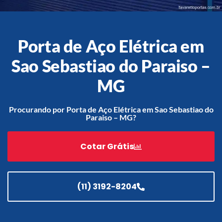
Porta de Aço Elétrica em
Acessórios
Automatização
Sao Sebastiao do Paraiso –
MG
Procurando por Porta de Aço Elétrica em Sao Sebastiao do
Portão de Garagem de
Paraiso – MG?
Enrolar em Teresópolis – RJ
Portão de Garagem de
Cotar Grátis
Enrolar em São Pedro da
Aldeia – RJ
Portão de Garagem de
Enrolar em São João de
(11) 3192-8204
Meriti – RJ
Portão de Garagem de
Enrolar em São Gonçalo – RJ