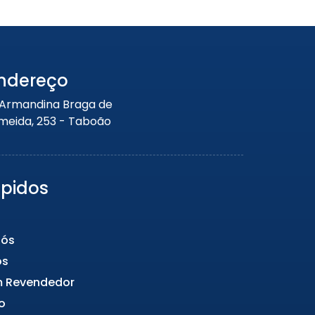
Portão de Garagem de
Enrolar em Petrópolis – RJ
Portão de Garagem de
Enrolar em Paraty – RJ
Portão de Garagem de
ndereço
Enrolar em Nova Iguaçu – RJ
 Armandina Braga de
Portão de Garagem de
meida, 253 - Taboão
Enrolar em Nova Friburgo –
RJ
ápidos
Nós
os
m Revendedor
o