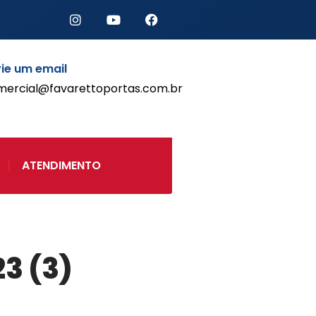
Início
ie um email
Produtos
mercial@favarettoportas.com.br
Porta de Enrolar Automática
Automatizadores
Acessórios Para Portas de
Enrolar
ATENDIMENTO
Pintura eletrostática
Portfólio
Contato
3 (3)
Acessórios
Automatização