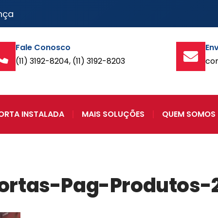
nça
Fale Conosco
Env
(11) 3192-8204, (11) 3192-8203
co
ORTA INSTALADA
MAIS SOLUÇÕES
QUEM SOMOS
ortas-Pag-Produtos-2