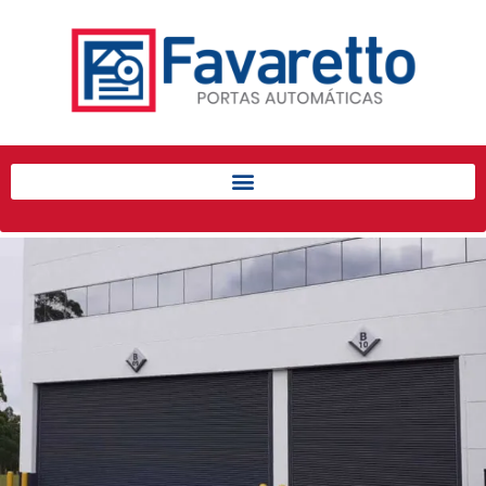
Início
Produtos
Porta de Enrolar Automática
Automatizadores
Acessórios Para Portas de
Enrolar
Pintura eletrostática
Portfólio
Contato