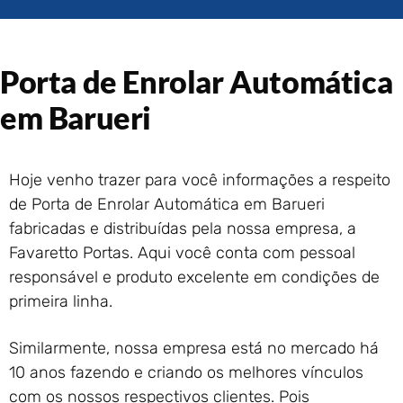
Portão de Garagem de
Enrolar em Rio das Ostras –
RJ
Porta de Enrolar Automática
Portão de Garagem de
Enrolar em Queimados – RJ
em Barueri
Portão de Garagem de
Enrolar em Petrópolis – RJ
Portão de Garagem de
Hoje venho trazer para você informações a respeito
Enrolar em Paraty – RJ
de Porta de Enrolar Automática em Barueri
Portão de Garagem de
Enrolar em Nova Iguaçu – RJ
fabricadas e distribuídas pela nossa empresa, a
Portão de Garagem de
Favaretto Portas. Aqui você conta com pessoal
Enrolar em Nova Friburgo –
responsável e produto excelente em condições de
RJ
primeira linha.
Similarmente, nossa empresa está no mercado há
10 anos fazendo e criando os melhores vínculos
com os nossos respectivos clientes. Pois