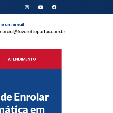
ie um email
mercial@favarettoportas.com.br
Início
Produtos
Porta de Enrolar Automática
ATENDIMENTO
Automatizadores
Acessórios Para Portas de
Enrolar
Pintura eletrostática
Portfólio
Contato
 de Enrolar
mática em