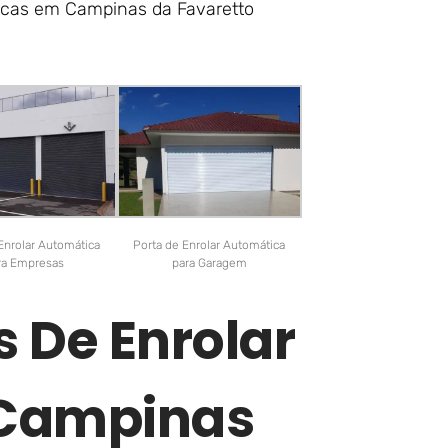
ticas em Campinas da Favaretto
Enrolar Automática
Porta de Enrolar Automática
ra Empresas
para Garagem
s De Enrolar
 Campinas