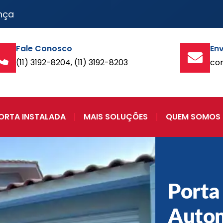
nça
Fale Conosco
Env
(11) 3192-8204, (11) 3192-8203
co
ORTA INSTALADA
MAIS SOLUÇÕES
QUEM SOMOS
Porta
Auto