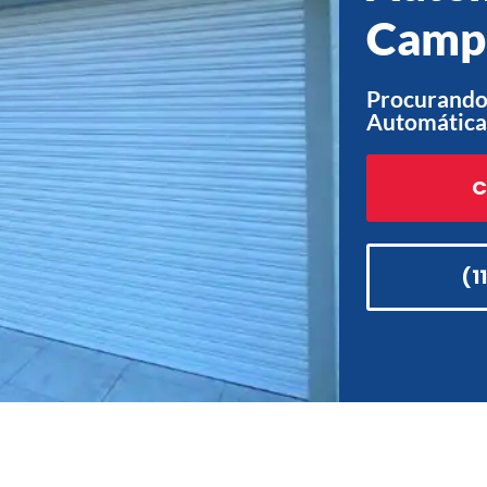
Camp
Procurando 
Automática
C
(1