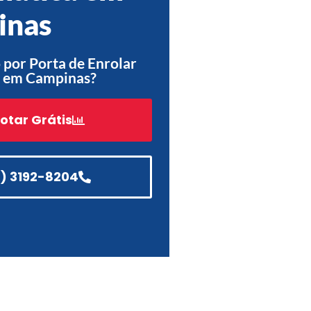
inas
Acessórios
Automatização
por Porta de Enrolar
 em Campinas?
Portão de Garagem de
otar Grátis
Enrolar em Teresópolis – RJ
Portão de Garagem de
Enrolar em São Pedro da
1) 3192-8204
Aldeia – RJ
Portão de Garagem de
Enrolar em São João de
Meriti – RJ
Portão de Garagem de
Enrolar em São Gonçalo – RJ
Portão de Garagem de
Enrolar em Rio das Ostras –
RJ