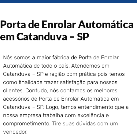
Portão de Garagem de
Enrolar em Rio das Ostras –
RJ
Porta de Enrolar Automática
Portão de Garagem de
Enrolar em Queimados – RJ
em Catanduva – SP
Portão de Garagem de
Enrolar em Petrópolis – RJ
Portão de Garagem de
Nós somos a maior fábrica de Porta de Enrolar
Enrolar em Paraty – RJ
Automática de todo o país. Atendemos em
Portão de Garagem de
Catanduva – SP e região com prática pois temos
Enrolar em Nova Iguaçu – RJ
como finalidade trazer satisfação para nossos
Portão de Garagem de
clientes. Contudo, nós contamos os melhores
Enrolar em Nova Friburgo –
RJ
acessórios de Porta de Enrolar Automática em
Catanduva – SP. Logo, temos entendimento que a
nossa empresa trabalha com excelência e
comprometimento.
Tire suas dúvidas com um
vendedor
.