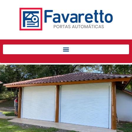
Início
Produtos
Porta de Enrolar Automática
Automatizadores
Acessórios Para Portas de
Enrolar
Pintura eletrostática
Portfólio
Contato