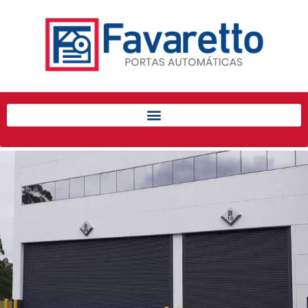
Início
Produtos
Porta de Enrolar Automática
Automatizadores
Acessórios Para Portas de
Enrolar
Pintura eletrostática
Portfólio
Contato