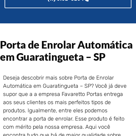
Portão de Garagem de
Enrolar em Rio das Ostras –
RJ
Portão de Garagem de
Enrolar em Queimados – RJ
Portão de Garagem de
Porta de Enrolar Automática
Enrolar em Petrópolis – RJ
em Guaratingueta – SP
Portão de Garagem de
Enrolar em Paraty – RJ
Portão de Garagem de
Enrolar em Nova Iguaçu – RJ
Deseja descobrir mais sobre Porta de Enrolar
Automática em Guaratingueta – SP? Você já deve
Portão de Garagem de
Enrolar em Nova Friburgo –
supor que a a empresa Favaretto Portas entrega
RJ
aos seus clientes os mais perfeitos tipos de
produtos. Igualmente, entre eles podemos
encontrar a porta de enrolar. Esse produto é feito
com mérito pela nossa empresa. Aqui você
encontra tudo que há de maior qualidade sobre