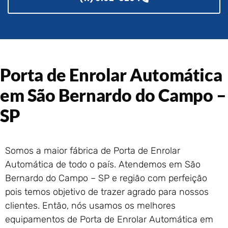
Portão de Garagem de
Enrolar em Rio das Ostras –
RJ
Portão de Garagem de
Enrolar em Queimados – RJ
Porta de Enrolar Automática
Portão de Garagem de
Enrolar em Petrópolis – RJ
em São Bernardo do Campo –
Portão de Garagem de
Enrolar em Paraty – RJ
SP
Portão de Garagem de
Enrolar em Nova Iguaçu – RJ
Portão de Garagem de
Somos a maior fábrica de Porta de Enrolar
Enrolar em Nova Friburgo –
Automática de todo o país. Atendemos em São
RJ
Bernardo do Campo – SP e região com perfeição
pois temos objetivo de trazer agrado para nossos
clientes. Então, nós usamos os melhores
equipamentos de Porta de Enrolar Automática em