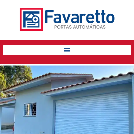
Início
Produtos
Porta de Enrolar Automática
Automatizadores
Acessórios Para Portas de
Enrolar
Pintura eletrostática
Portfólio
Contato