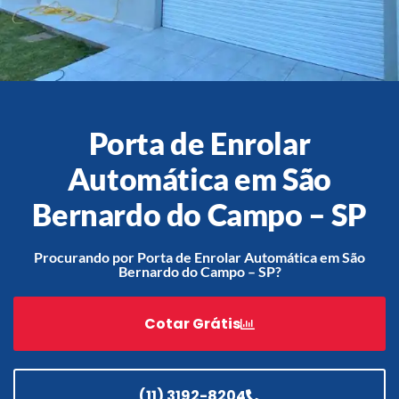
Acessórios
Automatização
Porta de Enrolar
Automática em São
Bernardo do Campo – SP
Portão de Garagem de
Enrolar em Teresópolis – RJ
Portão de Garagem de
Procurando por Porta de Enrolar Automática em São
Enrolar em São Pedro da
Bernardo do Campo – SP?
Aldeia – RJ
Portão de Garagem de
Cotar Grátis
Enrolar em São João de
Meriti – RJ
Portão de Garagem de
Enrolar em São Gonçalo – RJ
(11) 3192-8204