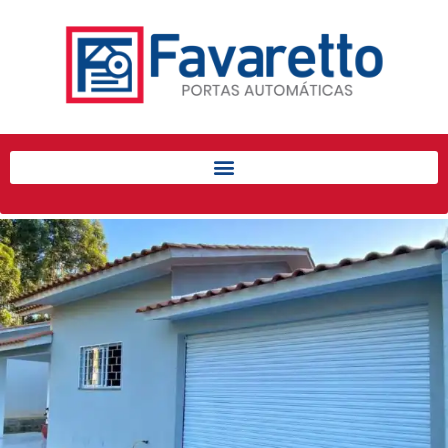
Início
Produtos
Porta de Enrolar Automática
Automatizadores
Acessórios Para Portas de
Enrolar
Pintura eletrostática
Portfólio
Contato