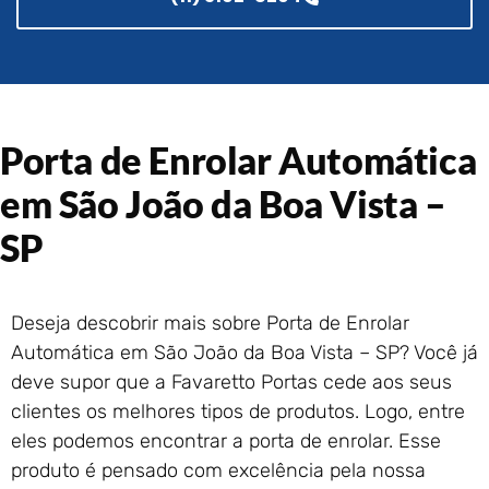
Portão de Garagem de
Enrolar em Rio das Ostras –
RJ
Portão de Garagem de
Enrolar em Queimados – RJ
Porta de Enrolar Automática
Portão de Garagem de
Enrolar em Petrópolis – RJ
em São João da Boa Vista –
Portão de Garagem de
Enrolar em Paraty – RJ
SP
Portão de Garagem de
Enrolar em Nova Iguaçu – RJ
Portão de Garagem de
Deseja descobrir mais sobre Porta de Enrolar
Enrolar em Nova Friburgo –
Automática em São João da Boa Vista – SP? Você já
RJ
deve supor que a Favaretto Portas cede aos seus
clientes os melhores tipos de produtos. Logo, entre
eles podemos encontrar a porta de enrolar. Esse
produto é pensado com excelência pela nossa