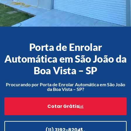
Acessórios
Automatização
Porta de Enrolar
Automática em São João da
Boa Vista – SP
Portão de Garagem de
Enrolar em Teresópolis – RJ
Portão de Garagem de
Procurando por Porta de Enrolar Automática em São João
Enrolar em São Pedro da
da Boa Vista – SP?
Aldeia – RJ
Portão de Garagem de
Cotar Grátis
Enrolar em São João de
Meriti – RJ
Portão de Garagem de
Enrolar em São Gonçalo – RJ
(11) 3192-8204