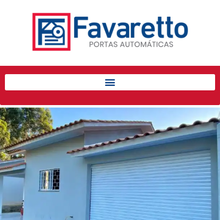
Início
Produtos
Porta de Enrolar Automática
Automatizadores
Acessórios Para Portas de
Enrolar
Pintura eletrostática
Portfólio
Contato