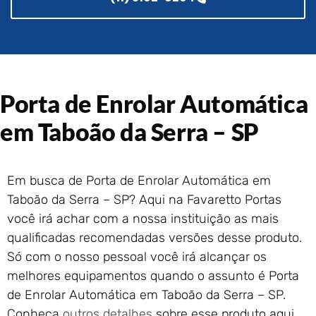
Portão de Garagem de
Enrolar em Rio das Ostras –
RJ
Portão de Garagem de
Enrolar em Queimados – RJ
Portão de Garagem de
Porta de Enrolar Automática
Enrolar em Petrópolis – RJ
em Taboão da Serra – SP
Portão de Garagem de
Enrolar em Paraty – RJ
Portão de Garagem de
Enrolar em Nova Iguaçu – RJ
Em busca de Porta de Enrolar Automática em
Taboão da Serra – SP? Aqui na Favaretto Portas
Portão de Garagem de
Enrolar em Nova Friburgo –
você irá achar com a nossa instituição as mais
RJ
qualificadas recomendadas versões desse produto.
Só com o nosso pessoal você irá alcançar os
melhores equipamentos quando o assunto é Porta
de Enrolar Automática em Taboão da Serra – SP.
Conheça
outros detalhes
sobre esse produto aqui