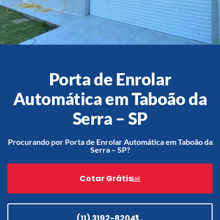
Acessórios
Automatização
Porta de Enrolar
Automática em Taboão da
Portão de Garagem de
Serra – SP
Enrolar em Teresópolis – RJ
Portão de Garagem de
Procurando por Porta de Enrolar Automática em Taboão da
Enrolar em São Pedro da
Serra – SP?
Aldeia – RJ
Portão de Garagem de
Cotar Grátis
Enrolar em São João de
Meriti – RJ
Portão de Garagem de
Enrolar em São Gonçalo – RJ
(11) 3192-8204