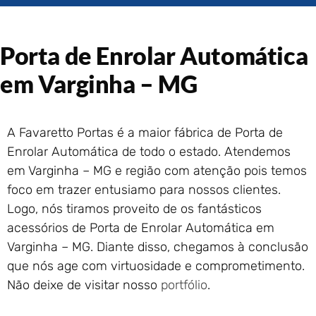
Portão de Garagem de
Enrolar em Rio das Ostras –
RJ
Porta de Enrolar Automática
Portão de Garagem de
Enrolar em Queimados – RJ
em Varginha – MG
Portão de Garagem de
Enrolar em Petrópolis – RJ
Portão de Garagem de
A Favaretto Portas é a maior fábrica de Porta de
Enrolar em Paraty – RJ
Enrolar Automática de todo o estado. Atendemos
Portão de Garagem de
em Varginha – MG e região com atenção pois temos
Enrolar em Nova Iguaçu – RJ
foco em trazer entusiamo para nossos clientes.
Portão de Garagem de
Logo, nós tiramos proveito de os fantásticos
Enrolar em Nova Friburgo –
RJ
acessórios de Porta de Enrolar Automática em
Varginha – MG. Diante disso, chegamos à conclusão
que nós age com virtuosidade e comprometimento.
Não deixe de visitar nosso
portfólio
.