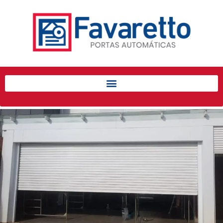
Início
Produtos
Porta de Enrolar Automática
Automatizadores
Acessórios Para Portas de
Enrolar
Pintura eletrostática
Portfólio
Contato