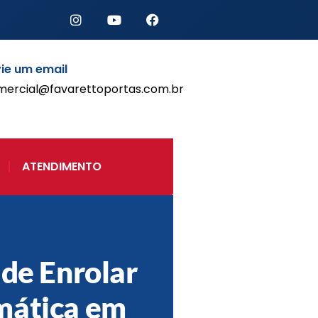
ie um email
mercial@favarettoportas.com.br
Início
Produtos
Porta de Enrolar Automática
ATENDIMENTO
Automatizadores
Acessórios Para Portas de
Enrolar
Pintura eletrostática
Portfólio
Contato
 de Enrolar
mática em