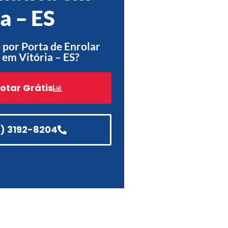
a – ES
Acessórios
Automatização
por Porta de Enrolar
em Vitória – ES?
otar Grátis
Portão de Garagem de
Enrolar em Teresópolis – RJ
Portão de Garagem de
Enrolar em São Pedro da
1) 3192-8204
Aldeia – RJ
Portão de Garagem de
Enrolar em São João de
Meriti – RJ
Portão de Garagem de
Enrolar em São Gonçalo – RJ
Portão de Garagem de
Enrolar em Rio das Ostras –