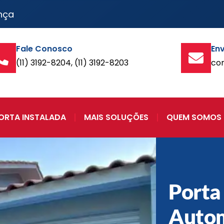
nça
Fale Conosco
Env
(11) 3192-8204, (11) 3192-8203
co
ORTA INSTALADA
MAIS SOLUÇÕES
QUEM SOMOS
Porta
Auto