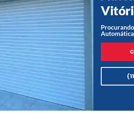
Vitóri
Procurando 
Automática 
C
(1