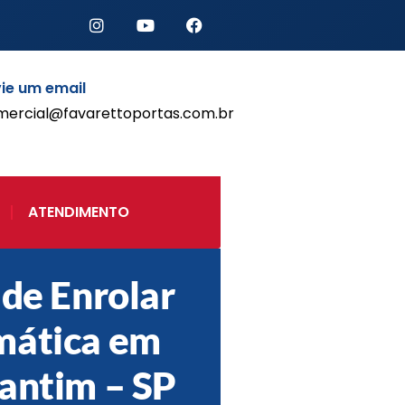
ie um email
mercial@favarettoportas.com.br
Início
Produtos
Porta de Enrolar Automática
ATENDIMENTO
Automatizadores
Acessórios Para Portas de
Enrolar
 de Enrolar
Pintura eletrostática
Portfólio
mática em
Contato
antim – SP