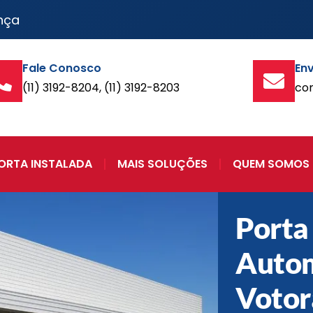
nça
Fale Conosco
Env
(11) 3192-8204, (11) 3192-8203
co
ORTA INSTALADA
MAIS SOLUÇÕES
QUEM SOMOS
Porta
Auto
Votor