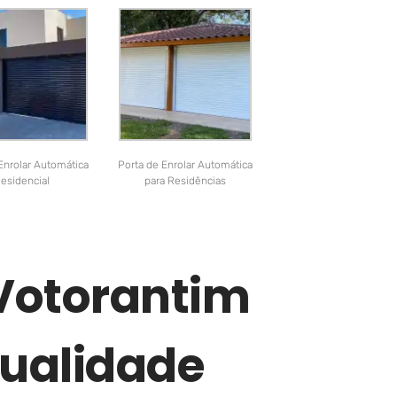
Enrolar Automática
Porta de Enrolar Automática
esidencial
para Residências
Votorantim
Qualidade