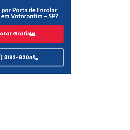
por Porta de Enrolar
Acessórios
 em Votorantim – SP?
Automatização
otar Grátis
Portão de Garagem de
Enrolar em Teresópolis – RJ
1) 3192-8204
Portão de Garagem de
Enrolar em São Pedro da
Aldeia – RJ
Portão de Garagem de
Enrolar em São João de
Meriti – RJ
Portão de Garagem de
Enrolar em São Gonçalo – RJ
Portão de Garagem de
Enrolar em Rio das Ostras –