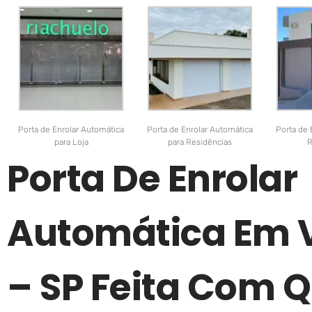
Porta de Enrolar Automática
Porta de Enrolar Automática
Porta de 
para Loja
para Residências
R
Porta De Enrolar
Automática Em 
– SP Feita Com 