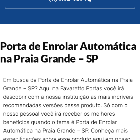
Portão de Garagem de
Enrolar em Rio das Ostras –
RJ
Portão de Garagem de
Enrolar em Queimados – RJ
Portão de Garagem de
Porta de Enrolar Automática
Enrolar em Petrópolis – RJ
na Praia Grande – SP
Portão de Garagem de
Enrolar em Paraty – RJ
Portão de Garagem de
Enrolar em Nova Iguaçu – RJ
Em busca de Porta de Enrolar Automática na Praia
Grande – SP? Aqui na Favaretto Portas você irá
Portão de Garagem de
Enrolar em Nova Friburgo –
descobrir com a nossa instituição as mais incríveis
RJ
recomendadas versões desse produto. Só com o
nosso pessoal você irá receber os melhores
benefícios quando o tema é Porta de Enrolar
Automática na Praia Grande – SP. Conheça
mais
especificações
sobre esse produto aqui em nosso