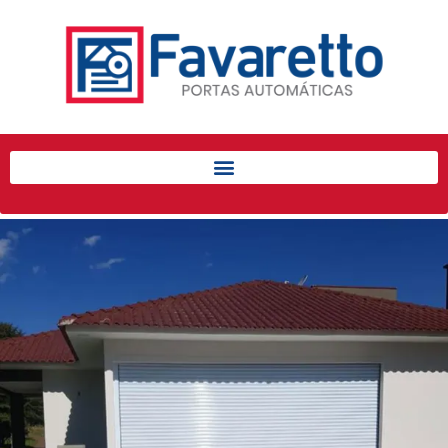
Início
Produtos
Porta de Enrolar Automática
Automatizadores
Acessórios Para Portas de
Enrolar
Pintura eletrostática
Portfólio
Contato