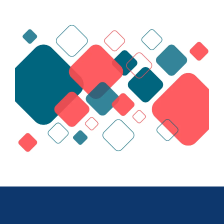
Automatização
Portão de Garagem de
Enrolar em Teresópolis – RJ
Portão de Garagem de
Enrolar em São Pedro da
Aldeia – RJ
Portão de Garagem de
Enrolar em São João de
Meriti – RJ
Portão de Garagem de
Enrolar em São Gonçalo – RJ
Portão de Garagem de
Enrolar em Rio das Ostras –
RJ
Portão de Garagem de
Enrolar em Queimados – RJ