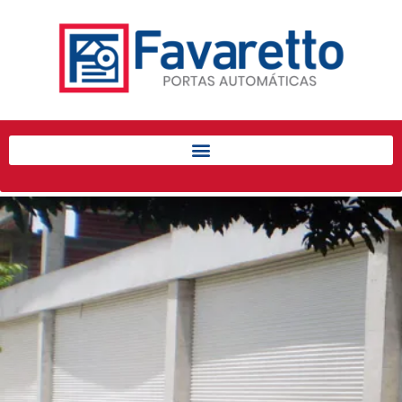
Início
Produtos
Porta de Enrolar Automática
Automatizadores
Acessórios Para Portas de
Enrolar
Pintura eletrostática
Portfólio
Contato