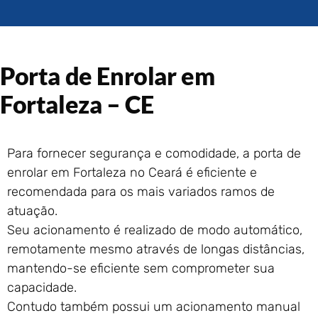
Portão de Garagem de
Enrolar em Rio das Ostras –
RJ
Portão de Garagem de
Porta de Enrolar em
Enrolar em Queimados – RJ
Portão de Garagem de
Fortaleza – CE
Enrolar em Petrópolis – RJ
Portão de Garagem de
Enrolar em Paraty – RJ
Para fornecer segurança e comodidade, a porta de
Portão de Garagem de
enrolar em Fortaleza no Ceará é eficiente e
Enrolar em Nova Iguaçu – RJ
recomendada para os mais variados ramos de
Portão de Garagem de
atuação.
Enrolar em Nova Friburgo –
Seu acionamento é realizado de modo automático,
RJ
remotamente mesmo através de longas distâncias,
mantendo-se eficiente sem comprometer sua
capacidade.
Contudo também possui um acionamento manual