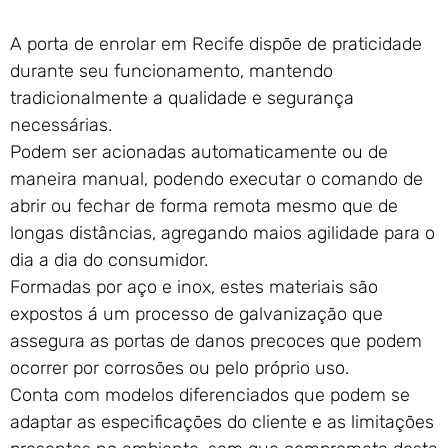
Portão de Garagem de
Enrolar em Rio das Ostras –
A porta de enrolar em Recife dispõe de praticidade
RJ
durante seu funcionamento, mantendo
Portão de Garagem de
tradicionalmente a qualidade e segurança
Enrolar em Queimados – RJ
necessárias.
Portão de Garagem de
Podem ser acionadas automaticamente ou de
Enrolar em Petrópolis – RJ
maneira manual, podendo executar o comando de
Portão de Garagem de
Enrolar em Paraty – RJ
abrir ou fechar de forma remota mesmo que de
Portão de Garagem de
longas distâncias, agregando maios agilidade para o
Enrolar em Nova Iguaçu – RJ
dia a dia do consumidor.
Portão de Garagem de
Formadas por aço e inox, estes materiais são
Enrolar em Nova Friburgo –
expostos á um processo de galvanização que
RJ
assegura as portas de danos precoces que podem
ocorrer por corrosões ou pelo próprio uso.
Conta com modelos diferenciados que podem se
adaptar as especificações do cliente e as limitações