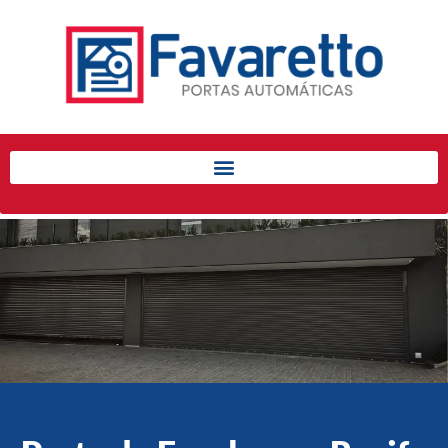
Início
Produtos
Porta de Enrolar Automática
Automatizadores
Acessórios Para Portas de
Enrolar
Pintura eletrostática
Portfólio
Contato