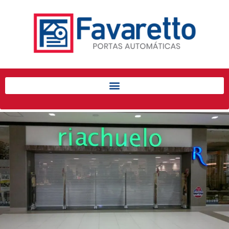
Início
Produtos
Porta de Enrolar Automática
Automatizadores
Acessórios Para Portas de
Enrolar
Pintura eletrostática
Portfólio
Contato