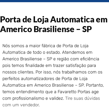
Portão de Garagem de
Enrolar em Rio das Ostras –
RJ
Porta de Loja Automatica em
Portão de Garagem de
Enrolar em Queimados – RJ
Americo Brasiliense – SP
Portão de Garagem de
Enrolar em Petrópolis – RJ
Portão de Garagem de
Nós somos a maior fábrica de Porta de Loja
Enrolar em Paraty – RJ
Automatica de todo o estado. Atendemos em
Portão de Garagem de
Americo Brasiliense – SP e região com eficiência
Enrolar em Nova Iguaçu – RJ
pois temos finalidade em trazer satisfação para
Portão de Garagem de
nossos clientes. Por isso, nós trabalhamos com os
Enrolar em Nova Friburgo –
perfeitos automatizadores de Porta de Loja
RJ
Automatica em Americo Brasiliense – SP. Portanto,
temos entendimento que a Favaretto Portas age
com profissionalismo e validez.
Tire suas dúvidas
com um vendedor
.