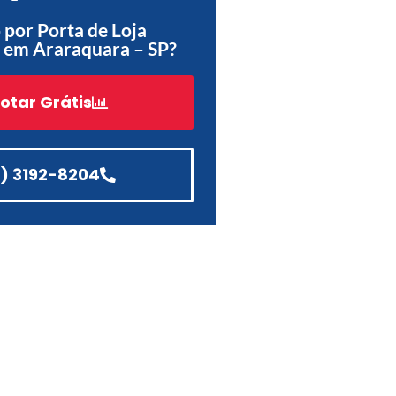
por Porta de Loja
Acessórios
 em Araraquara – SP?
Automatização
otar Grátis
Portão de Garagem de
Enrolar em Teresópolis – RJ
1) 3192-8204
Portão de Garagem de
Enrolar em São Pedro da
Aldeia – RJ
Portão de Garagem de
Enrolar em São João de
Meriti – RJ
Portão de Garagem de
Enrolar em São Gonçalo – RJ
Portão de Garagem de
Enrolar em Rio das Ostras –