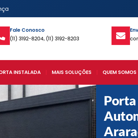
nça
Fale Conosco
Env
(11) 3192-8204, (11) 3192-8203
co
ORTA INSTALADA
MAIS SOLUÇÕES
QUEM SOMOS
Porta
Auto
Arara