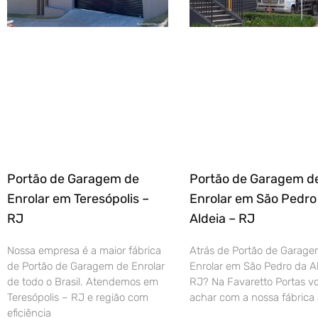
Portão de Garagem de
Portão de Garagem d
Enrolar em Teresópolis –
Enrolar em São Pedro
RJ
Aldeia – RJ
Nossa empresa é a maior fábrica
Atrás de Portão de Garage
de Portão de Garagem de Enrolar
Enrolar em São Pedro da Al
de todo o Brasil. Atendemos em
RJ? Na Favaretto Portas vo
Teresópolis – RJ e região com
achar com a nossa fábrica 
eficiência