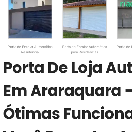
Porta de Enrolar Automática
Porta de Enrolar Automática
Porta de 
Residencial
para Residências
Porta De Loja A
Em Araraquara 
Ótimas Funciona