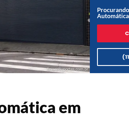
Procurando 
Automática
C
(1
tomática em