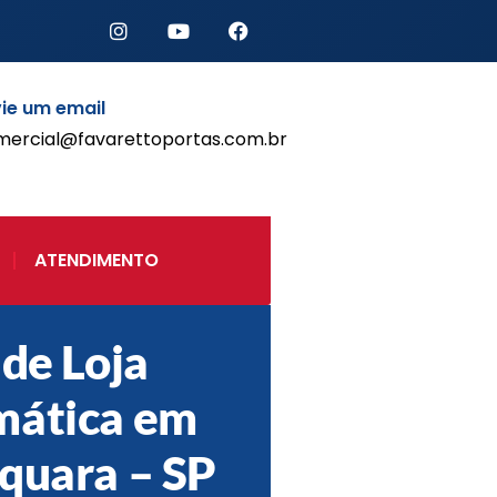
ie um email
mercial@favarettoportas.com.br
Início
Produtos
Porta de Enrolar Automática
ATENDIMENTO
Automatizadores
Acessórios Para Portas de
Enrolar
 de Loja
Pintura eletrostática
Portfólio
mática em
Contato
quara – SP