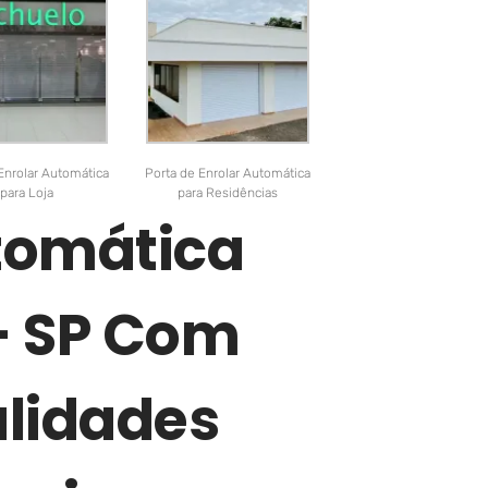
Enrolar Automática
Porta de Enrolar Automática
para Loja
para Residências
utomática
– SP Com
lidades