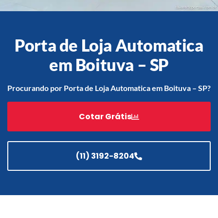
Porta de Loja Automatica
Acessórios
Automatização
em Boituva – SP
Procurando por Porta de Loja Automatica em Boituva – SP?
Portão de Garagem de
Cotar Grátis
Enrolar em Teresópolis – RJ
Portão de Garagem de
Enrolar em São Pedro da
Aldeia – RJ
(11) 3192-8204
Portão de Garagem de
Enrolar em São João de
Meriti – RJ
Portão de Garagem de
Enrolar em São Gonçalo – RJ