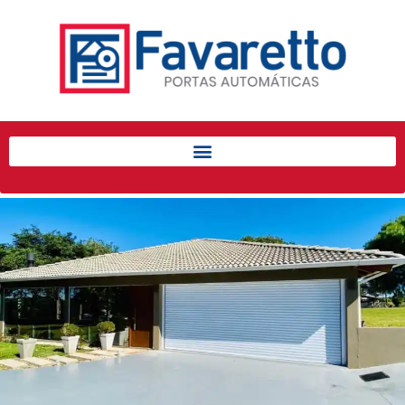
Início
Produtos
Porta de Enrolar Automática
Automatizadores
Acessórios Para Portas de
Enrolar
Pintura eletrostática
Portfólio
Contato