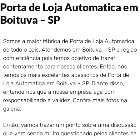
Porta de Loja Automatica em
Portão de Garagem de
Enrolar em Rio das Ostras –
Boituva – SP
RJ
Portão de Garagem de
Enrolar em Queimados – RJ
Somos a maior fábrica de Porta de Loja Automatica
Portão de Garagem de
Enrolar em Petrópolis – RJ
de todo o país. Atendemos em Boituva – SP e região
Portão de Garagem de
com eficiência pois temos objetivo de trazer
Enrolar em Paraty – RJ
contentamento para nossos clientes. Então, nós
Portão de Garagem de
temos os mais excelentes acessórios de Porta de
Enrolar em Nova Iguaçu – RJ
Loja Automatica em Boituva – SP. Diante disso,
Portão de Garagem de
entendemos que a nossa empresa age com
Enrolar em Nova Friburgo –
responsabilidade e validez. Confira mais fotos na
RJ
galeria
.
Então, vamos trazer um ponto sobre uma discussão
que vem sendo muito questionado pelos clientes de