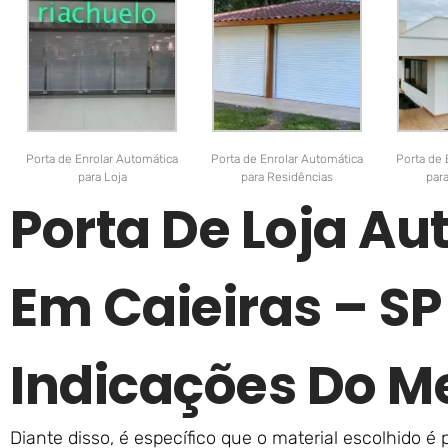
Porta de Enrolar Automática
Porta de Enrolar Automática
Porta de 
para Loja
para Residências
par
Porta De Loja A
Em Caieiras – S
Indicações Do M
Diante disso, é específico que o material escolhido é 