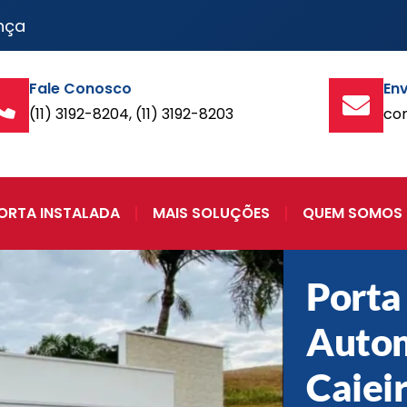
nça
Fale Conosco
Env
(11) 3192-8204, (11) 3192-8203
co
ORTA INSTALADA
MAIS SOLUÇÕES
QUEM SOMOS
Porta
Auto
Caiei