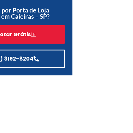
por Porta de Loja
Acessórios
em Caieiras – SP?
Automatização
otar Grátis
Portão de Garagem de
Enrolar em Teresópolis – RJ
1) 3192-8204
Portão de Garagem de
Enrolar em São Pedro da
Aldeia – RJ
Portão de Garagem de
Enrolar em São João de
Meriti – RJ
Portão de Garagem de
Enrolar em São Gonçalo – RJ
Portão de Garagem de
Enrolar em Rio das Ostras –