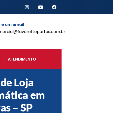
ie um email
mercial@favarettoportas.com.br
Início
Produtos
Porta de Enrolar Automática
ATENDIMENTO
Automatizadores
Acessórios Para Portas de
Enrolar
 de Loja
Pintura eletrostática
Portfólio
mática em
Contato
ras – SP