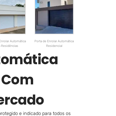
Enrolar Automática
Porta de Enrolar Automática
a Residências
Residencial
utomática
P Com
ercado
protegido e indicado para todos os