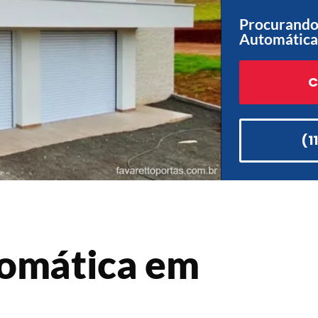
Procurando 
Automática 
C
(1
tomática em