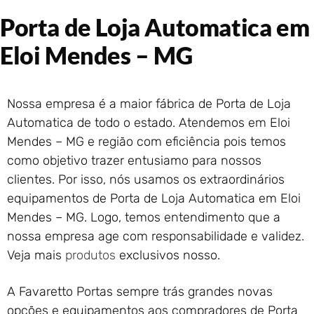
Portão de Garagem de
Porta de Loja Automatica em
Enrolar em Rio das Ostras –
RJ
Eloi Mendes – MG
Portão de Garagem de
Enrolar em Queimados – RJ
Portão de Garagem de
Nossa empresa é a maior fábrica de Porta de Loja
Enrolar em Petrópolis – RJ
Automatica de todo o estado. Atendemos em Eloi
Portão de Garagem de
Mendes – MG e região com eficiência pois temos
Enrolar em Paraty – RJ
como objetivo trazer entusiamo para nossos
Portão de Garagem de
Enrolar em Nova Iguaçu – RJ
clientes. Por isso, nós usamos os extraordinários
Portão de Garagem de
equipamentos de Porta de Loja Automatica em Eloi
Enrolar em Nova Friburgo –
Mendes – MG. Logo, temos entendimento que a
RJ
nossa empresa age com responsabilidade e validez.
Veja mais
produtos
exclusivos nosso.
A Favaretto Portas sempre trás grandes novas
opções e equipamentos aos compradores de Porta