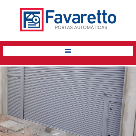
Início
Produtos
Porta de Enrolar Automática
Automatizadores
Acessórios Para Portas de
Enrolar
Pintura eletrostática
Portfólio
Contato