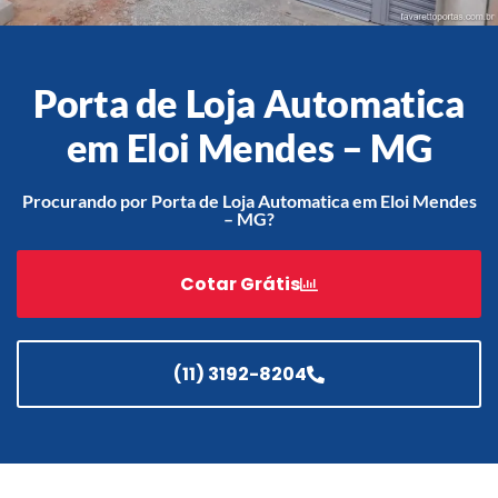
Porta de Loja Automatica
Acessórios
Automatização
em Eloi Mendes – MG
Procurando por Porta de Loja Automatica em Eloi Mendes
– MG?
Portão de Garagem de
Enrolar em Teresópolis – RJ
Cotar Grátis
Portão de Garagem de
Enrolar em São Pedro da
Aldeia – RJ
(11) 3192-8204
Portão de Garagem de
Enrolar em São João de
Meriti – RJ
Portão de Garagem de
Enrolar em São Gonçalo – RJ