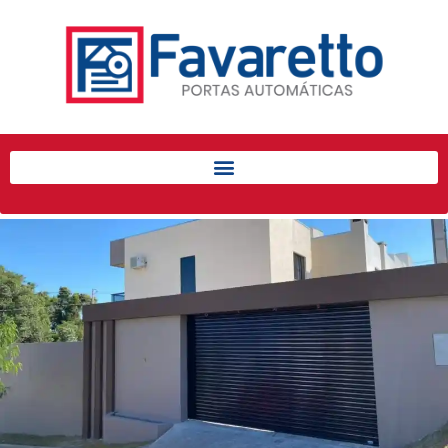
Início
Produtos
Porta de Enrolar Automática
Automatizadores
Acessórios Para Portas de
Enrolar
Pintura eletrostática
Portfólio
Contato