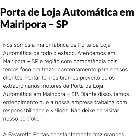
Portão de Garagem de
Porta de Loja Automática em
Enrolar em Rio das Ostras –
RJ
Mairipora – SP
Portão de Garagem de
Enrolar em Queimados – RJ
Portão de Garagem de
Nós somos a maior fábrica de Porta de Loja
Enrolar em Petrópolis – RJ
Automática de todo o estado. Atendemos em
Portão de Garagem de
Mairipora – SP e região com competência pois
Enrolar em Paraty – RJ
temos foco em trazer contentamento para nossos
Portão de Garagem de
Enrolar em Nova Iguaçu – RJ
clientes. Portanto, nós tiramos proveito de os
extraordinários motores de Porta de Loja
Portão de Garagem de
Enrolar em Nova Friburgo –
Automática em Mairipora – SP. Diante disso, temos
RJ
entendimento que a nossa empresa trabalha com
responsabilidade e validez. Não deixe de visitar
nosso
portfólio
.
A Favaretto Portas constantemente traz grandes