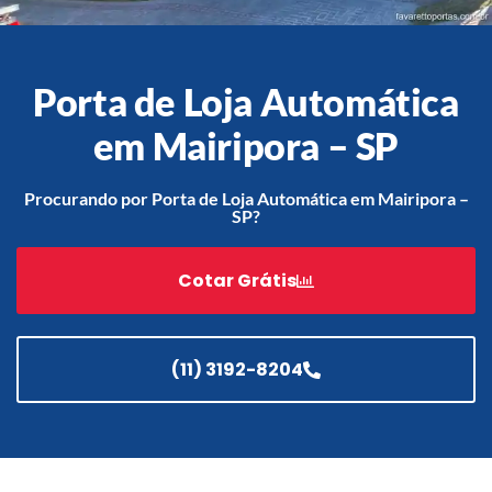
Porta de Loja Automática
Acessórios
Automatização
em Mairipora – SP
Procurando por Porta de Loja Automática em Mairipora –
SP?
Portão de Garagem de
Enrolar em Teresópolis – RJ
Cotar Grátis
Portão de Garagem de
Enrolar em São Pedro da
Aldeia – RJ
(11) 3192-8204
Portão de Garagem de
Enrolar em São João de
Meriti – RJ
Portão de Garagem de
Enrolar em São Gonçalo – RJ