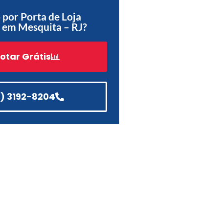
Acessórios
por Porta de Loja
 em Mesquita – RJ?
Automatização
otar Grátis
Portão de Garagem de
Enrolar em Teresópolis – RJ
1) 3192-8204
Portão de Garagem de
Enrolar em São Pedro da
Aldeia – RJ
Portão de Garagem de
Enrolar em São João de
Meriti – RJ
Portão de Garagem de
Enrolar em São Gonçalo – RJ
Portão de Garagem de
Enrolar em Rio das Ostras –