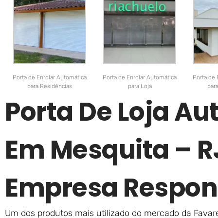
Porta de Enrolar Automática
Porta de Enrolar Automática
Porta de 
para Residências
para Loja
par
Porta De Loja A
Em Mesquita – 
Empresa Respon
Um dos produtos mais utilizado do mercado da Favare