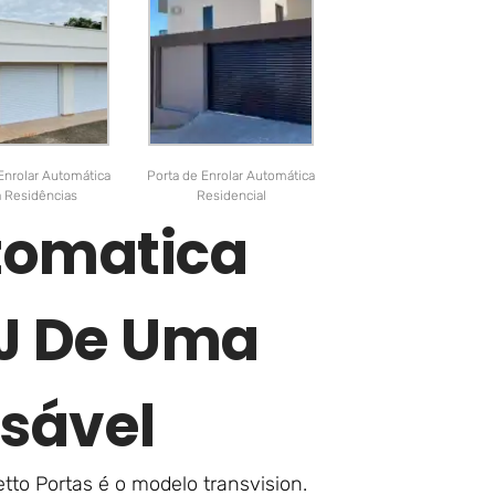
Enrolar Automática
Porta de Enrolar Automática
a Residências
Residencial
utomatica
RJ De Uma
sável
tto Portas é o modelo transvision.