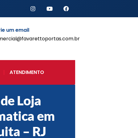
ie um email
mercial@favarettoportas.com.br
Início
Produtos
Porta de Enrolar Automática
ATENDIMENTO
Automatizadores
Acessórios Para Portas de
Enrolar
Pintura eletrostática
 de Loja
Portfólio
matica em
Contato
ita – RJ