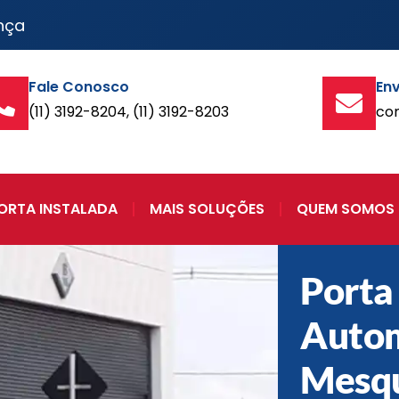
nça
Fale Conosco
Env
(11) 3192-8204, (11) 3192-8203
co
ORTA INSTALADA
MAIS SOLUÇÕES
QUEM SOMOS
Porta
Auto
Mesqu