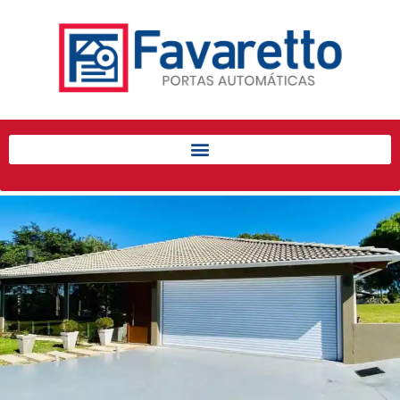
Início
Produtos
Porta de Enrolar Automática
Automatizadores
Acessórios Para Portas de
Enrolar
Pintura eletrostática
Portfólio
Contato