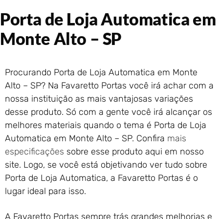
Portão de Garagem de
Porta de Loja Automatica em
Enrolar em Rio das Ostras –
RJ
Monte Alto – SP
Portão de Garagem de
Enrolar em Queimados – RJ
Portão de Garagem de
Procurando Porta de Loja Automatica em Monte
Enrolar em Petrópolis – RJ
Alto – SP? Na Favaretto Portas você irá achar com a
Portão de Garagem de
nossa instituição as mais vantajosas variações
Enrolar em Paraty – RJ
desse produto. Só com a gente você irá alcançar os
Portão de Garagem de
Enrolar em Nova Iguaçu – RJ
melhores materiais quando o tema é Porta de Loja
Portão de Garagem de
Automatica em Monte Alto – SP. Confira
mais
Enrolar em Nova Friburgo –
especificações
sobre esse produto aqui em nosso
RJ
site. Logo, se você está objetivando ver tudo sobre
Porta de Loja Automatica, a Favaretto Portas é o
lugar ideal para isso.
A Favaretto Portas sempre trás grandes melhorias e