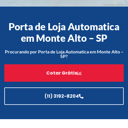
Porta de Loja Automatica
Acessórios
Automatização
em Monte Alto – SP
Procurando por Porta de Loja Automatica em Monte Alto –
SP?
Portão de Garagem de
Enrolar em Teresópolis – RJ
Cotar Grátis
Portão de Garagem de
Enrolar em São Pedro da
Aldeia – RJ
(11) 3192-8204
Portão de Garagem de
Enrolar em São João de
Meriti – RJ
Portão de Garagem de
Enrolar em São Gonçalo – RJ