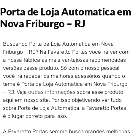
Portão de Garagem de
Porta de Loja Automatica em
Enrolar em Rio das Ostras –
RJ
Nova Friburgo – RJ
Portão de Garagem de
Enrolar em Queimados – RJ
Portão de Garagem de
Buscando Porta de Loja Automatica em Nova
Enrolar em Petrópolis – RJ
Friburgo – RJ? Na Favaretto Portas você irá ver com
Portão de Garagem de
a nossa fábrica as mais vantajosas recomendadas
Enrolar em Paraty – RJ
versões desse produto. Só com o nosso pessoal
Portão de Garagem de
Enrolar em Nova Iguaçu – RJ
você irá receber os melhores acessórios quando o
Portão de Garagem de
tema é Porta de Loja Automatica em Nova Friburgo
Enrolar em Nova Friburgo –
– RJ. Veja
outras informações
sobre esse produto
RJ
aqui em nosso site. Por isso objetivando ver tudo
sobre Porta de Loja Automatica, a Favaretto Portas
é o lugar correto para isso.
A Favaretto Portas sempre busca grandes melhorias