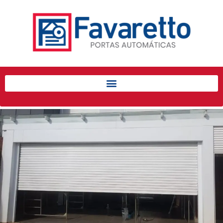
Início
Produtos
Porta de Enrolar Automática
Automatizadores
Acessórios Para Portas de
Enrolar
Pintura eletrostática
Portfólio
Contato