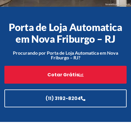
Porta de Loja Automatica
Acessórios
Automatização
em Nova Friburgo – RJ
Procurando por Porta de Loja Automatica em Nova
Friburgo – RJ?
Portão de Garagem de
Enrolar em Teresópolis – RJ
Cotar Grátis
Portão de Garagem de
Enrolar em São Pedro da
Aldeia – RJ
(11) 3192-8204
Portão de Garagem de
Enrolar em São João de
Meriti – RJ
Portão de Garagem de
Enrolar em São Gonçalo – RJ