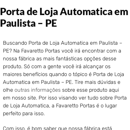
Portão de Garagem de
Porta de Loja Automatica em
Enrolar em Rio das Ostras –
RJ
Paulista – PE
Portão de Garagem de
Enrolar em Queimados – RJ
Portão de Garagem de
Buscando Porta de Loja Automatica em Paulista –
Enrolar em Petrópolis – RJ
PE? Na Favaretto Portas você irá encontrar com a
Portão de Garagem de
nossa fábrica as mais fantásticas opções desse
Enrolar em Paraty – RJ
produto. Só com a gente você irá alcançar os
Portão de Garagem de
Enrolar em Nova Iguaçu – RJ
maiores benefícios quando o tópico é Porta de Loja
Portão de Garagem de
Automatica em Paulista – PE. Tire mais dúvidas e
Enrolar em Nova Friburgo –
olhe
outras informações
sobre esse produto aqui
RJ
em nosso site. Por isso visando ver tudo sobre Porta
de Loja Automatica, a Favaretto Portas é o lugar
perfeito para isso.
Com isso, é bom saber que nossa fábrica está