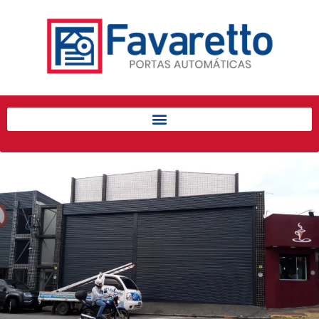
Início
Produtos
Porta de Enrolar Automática
Automatizadores
Acessórios Para Portas de
Enrolar
Pintura eletrostática
Portfólio
Contato