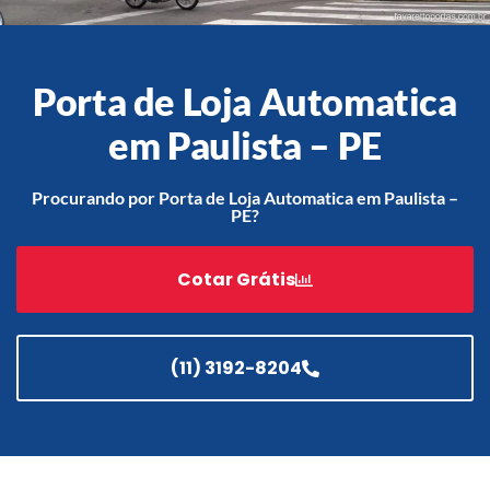
Porta de Loja Automatica
Acessórios
Automatização
em Paulista – PE
Procurando por Porta de Loja Automatica em Paulista –
PE?
Portão de Garagem de
Enrolar em Teresópolis – RJ
Cotar Grátis
Portão de Garagem de
Enrolar em São Pedro da
Aldeia – RJ
(11) 3192-8204
Portão de Garagem de
Enrolar em São João de
Meriti – RJ
Portão de Garagem de
Enrolar em São Gonçalo – RJ