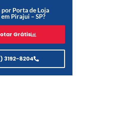
por Porta de Loja
Acessórios
em Pirajui – SP?
Automatização
otar Grátis
Portão de Garagem de
Enrolar em Teresópolis – RJ
1) 3192-8204
Portão de Garagem de
Enrolar em São Pedro da
Aldeia – RJ
Portão de Garagem de
Enrolar em São João de
Meriti – RJ
Portão de Garagem de
Enrolar em São Gonçalo – RJ
Portão de Garagem de
Enrolar em Rio das Ostras –