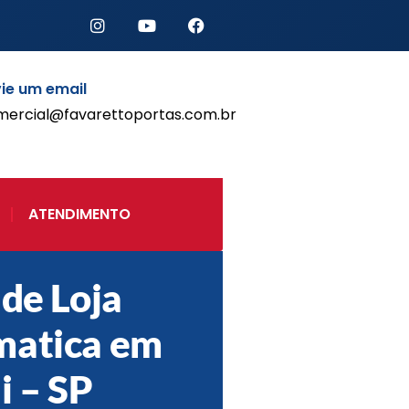
ie um email
mercial@favarettoportas.com.br
Início
Produtos
Porta de Enrolar Automática
ATENDIMENTO
Automatizadores
Acessórios Para Portas de
Enrolar
 de Loja
Pintura eletrostática
Portfólio
matica em
Contato
i – SP