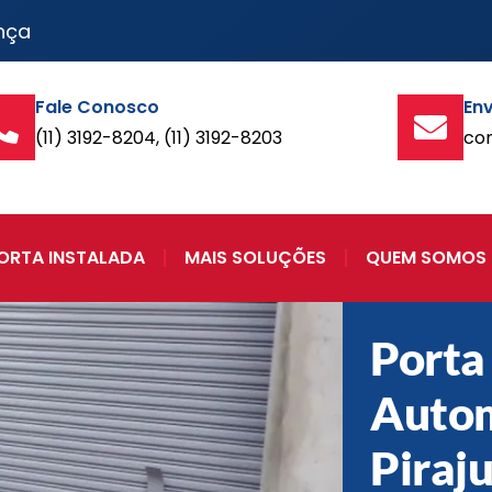
nça
Fale Conosco
Env
(11) 3192-8204, (11) 3192-8203
co
ORTA INSTALADA
MAIS SOLUÇÕES
QUEM SOMOS
Porta
Auto
Piraju