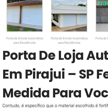
Porta de Enrolar Automática
Porta de Enrolar Automática
Porta de 
para Residências
para Residências
Porta De Loja A
Em Pirajui – SP F
Medida Para Voc
Contudo, é específico que o material escolhido é fort