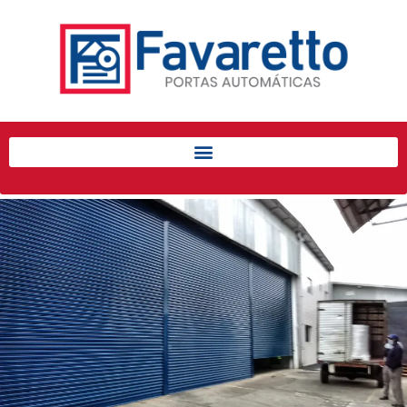
Início
Produtos
Porta de Enrolar Automática
Automatizadores
Acessórios Para Portas de
Enrolar
Pintura eletrostática
Portfólio
Contato