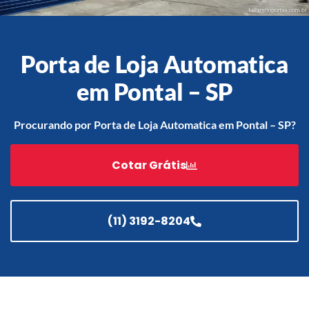
Porta de Loja Automatica
Acessórios
Automatização
em Pontal – SP
Procurando por Porta de Loja Automatica em Pontal – SP?
Portão de Garagem de
Cotar Grátis
Enrolar em Teresópolis – RJ
Portão de Garagem de
Enrolar em São Pedro da
Aldeia – RJ
(11) 3192-8204
Portão de Garagem de
Enrolar em São João de
Meriti – RJ
Portão de Garagem de
Enrolar em São Gonçalo – RJ