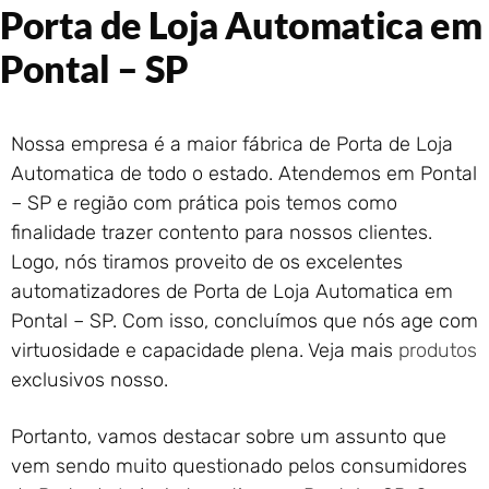
Porta de Loja Automatica em
Portão de Garagem de
Enrolar em Rio das Ostras –
Pontal – SP
RJ
Portão de Garagem de
Enrolar em Queimados – RJ
Nossa empresa é a maior fábrica de Porta de Loja
Portão de Garagem de
Enrolar em Petrópolis – RJ
Automatica de todo o estado. Atendemos em Pontal
Portão de Garagem de
– SP e região com prática pois temos como
Enrolar em Paraty – RJ
finalidade trazer contento para nossos clientes.
Portão de Garagem de
Logo, nós tiramos proveito de os excelentes
Enrolar em Nova Iguaçu – RJ
automatizadores de Porta de Loja Automatica em
Portão de Garagem de
Pontal – SP. Com isso, concluímos que nós age com
Enrolar em Nova Friburgo –
virtuosidade e capacidade plena. Veja mais
produtos
RJ
exclusivos nosso.
Portanto, vamos destacar sobre um assunto que
vem sendo muito questionado pelos consumidores