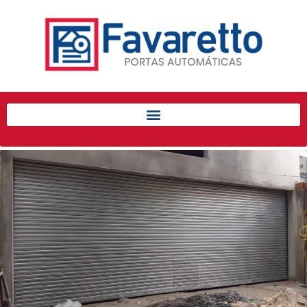
Início
Produtos
Porta de Enrolar Automática
Automatizadores
Acessórios Para Portas de
Enrolar
Pintura eletrostática
Portfólio
Contato