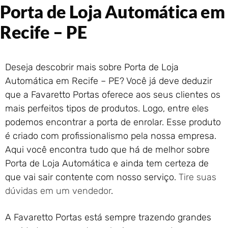
Porta de Loja Automática em
Portão de Garagem de
Enrolar em Rio das Ostras –
Recife – PE
RJ
Portão de Garagem de
Enrolar em Queimados – RJ
Deseja descobrir mais sobre Porta de Loja
Portão de Garagem de
Enrolar em Petrópolis – RJ
Automática em Recife – PE? Você já deve deduzir
Portão de Garagem de
que a Favaretto Portas oferece aos seus clientes os
Enrolar em Paraty – RJ
mais perfeitos tipos de produtos. Logo, entre eles
Portão de Garagem de
podemos encontrar a porta de enrolar. Esse produto
Enrolar em Nova Iguaçu – RJ
é criado com profissionalismo pela nossa empresa.
Portão de Garagem de
Aqui você encontra tudo que há de melhor sobre
Enrolar em Nova Friburgo –
Porta de Loja Automática e ainda tem certeza de
RJ
que vai sair contente com nosso serviço.
Tire suas
dúvidas em um vendedor
.
A Favaretto Portas está sempre trazendo grandes