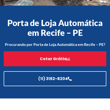
Porta de Loja Automática
Acessórios
Automatização
em Recife – PE
Procurando por Porta de Loja Automática em Recife – PE?
Portão de Garagem de
Cotar Grátis
Enrolar em Teresópolis – RJ
Portão de Garagem de
Enrolar em São Pedro da
Aldeia – RJ
(11) 3192-8204
Portão de Garagem de
Enrolar em São João de
Meriti – RJ
Portão de Garagem de
Enrolar em São Gonçalo – RJ