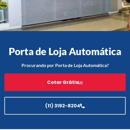
Acessórios
Automatização
Porta de Loja Automática
Procurando por Porta de Loja Automática?
Portão de Garagem de
Enrolar em Teresópolis – RJ
Portão de Garagem de
Cotar Grátis
Enrolar em São Pedro da
Aldeia – RJ
Portão de Garagem de
(11) 3192-8204
Enrolar em São João de
Meriti – RJ
Portão de Garagem de
Enrolar em São Gonçalo – RJ