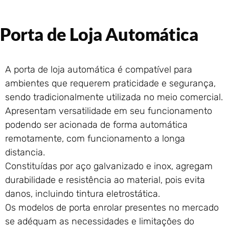
Portão de Garagem de
Enrolar em Rio das Ostras –
RJ
Porta de Loja Automática
Portão de Garagem de
Enrolar em Queimados – RJ
Portão de Garagem de
A porta de loja automática é compatível para
Enrolar em Petrópolis – RJ
ambientes que requerem praticidade e segurança,
Portão de Garagem de
sendo tradicionalmente utilizada no meio comercial.
Enrolar em Paraty – RJ
Apresentam versatilidade em seu funcionamento
Portão de Garagem de
podendo ser acionada de forma automática
Enrolar em Nova Iguaçu – RJ
remotamente, com funcionamento a longa
Portão de Garagem de
distancia.
Enrolar em Nova Friburgo –
RJ
Constituídas por aço galvanizado e inox, agregam
durabilidade e resistência ao material, pois evita
danos, incluindo tintura eletrostática.
Os modelos de porta enrolar presentes no mercado
se adéquam as necessidades e limitações do