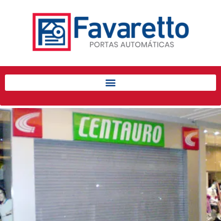
Início
Produtos
Porta de Enrolar Automática
Automatizadores
Acessórios Para Portas de
Enrolar
Pintura eletrostática
Portfólio
Contato