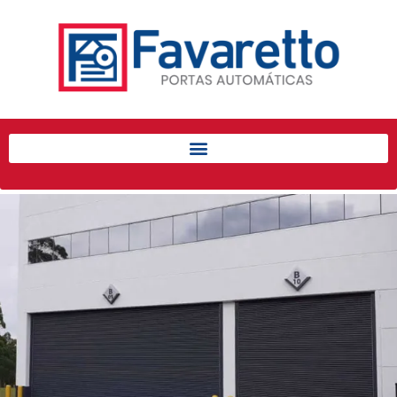
Início
Produtos
Porta de Enrolar Automática
Automatizadores
Acessórios Para Portas de
Enrolar
Pintura eletrostática
Portfólio
Contato