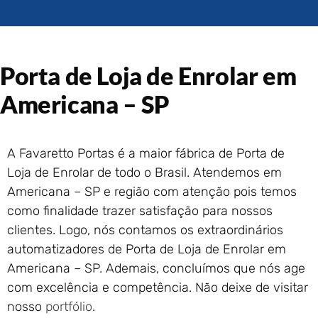
Portão de Garagem de
Enrolar em Rio das Ostras –
RJ
Portão de Garagem de
Porta de Loja de Enrolar em
Enrolar em Queimados – RJ
Portão de Garagem de
Americana – SP
Enrolar em Petrópolis – RJ
Portão de Garagem de
Enrolar em Paraty – RJ
A Favaretto Portas é a maior fábrica de Porta de
Portão de Garagem de
Loja de Enrolar de todo o Brasil. Atendemos em
Enrolar em Nova Iguaçu – RJ
Americana – SP e região com atenção pois temos
Portão de Garagem de
como finalidade trazer satisfação para nossos
Enrolar em Nova Friburgo –
RJ
clientes. Logo, nós contamos os extraordinários
automatizadores de Porta de Loja de Enrolar em
Americana – SP. Ademais, concluímos que nós age
com excelência e competência. Não deixe de visitar
nosso
portfólio
.