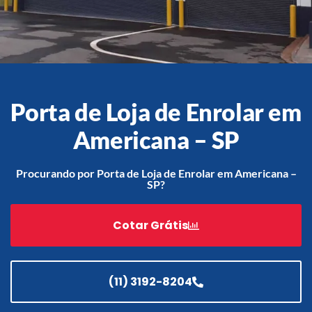
Acessórios
Automatização
Porta de Loja de Enrolar em
Americana – SP
Portão de Garagem de
Enrolar em Teresópolis – RJ
Procurando por Porta de Loja de Enrolar em Americana –
SP?
Portão de Garagem de
Enrolar em São Pedro da
Aldeia – RJ
Cotar Grátis
Portão de Garagem de
Enrolar em São João de
Meriti – RJ
(11) 3192-8204
Portão de Garagem de
Enrolar em São Gonçalo – RJ