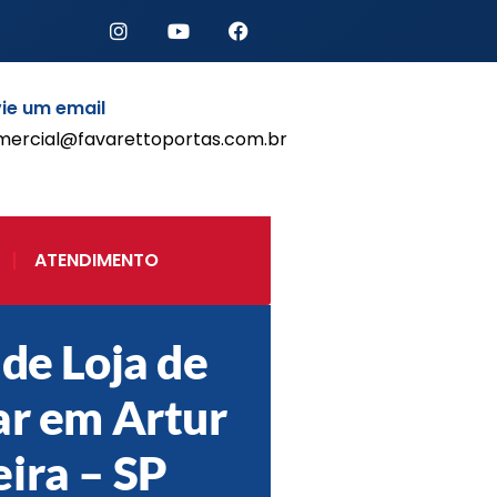
ie um email
mercial@favarettoportas.com.br
Início
Produtos
Porta de Enrolar Automática
ATENDIMENTO
Automatizadores
Acessórios Para Portas de
Enrolar
 de Loja de
Pintura eletrostática
Portfólio
ar em Artur
Contato
ira – SP