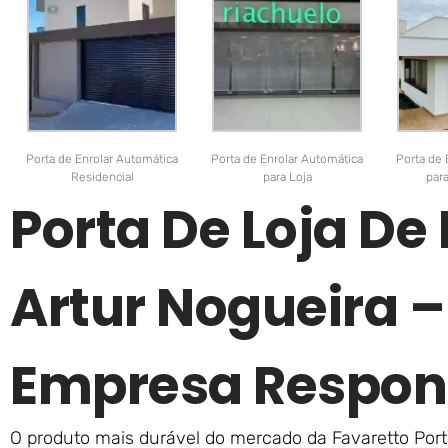
Porta de Enrolar Automática
Porta de Enrolar Automática
Porta de 
Residencial
para Loja
par
Porta De Loja De
Artur Nogueira 
Empresa Respon
O produto mais durável do mercado da Favaretto Porta