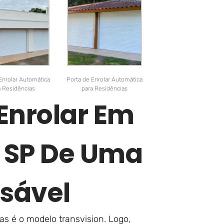
Enrolar Automática
Porta de Enrolar Automática
a Residências
para Residências
 Enrolar Em
– SP De Uma
sável
s é o modelo transvision. Logo,