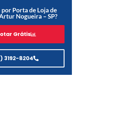
por Porta de Loja de
Acessórios
Artur Nogueira – SP?
Automatização
otar Grátis
Portão de Garagem de
Enrolar em Teresópolis – RJ
1) 3192-8204
Portão de Garagem de
Enrolar em São Pedro da
Aldeia – RJ
Portão de Garagem de
Enrolar em São João de
Meriti – RJ
Portão de Garagem de
Enrolar em São Gonçalo – RJ
Portão de Garagem de
Enrolar em Rio das Ostras –