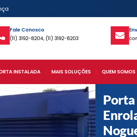
nça
Fale Conosco
Env
(11) 3192-8204, (11) 3192-8203
co
ORTA INSTALADA
MAIS SOLUÇÕES
QUEM SOMOS
Porta
Enrol
Nogue