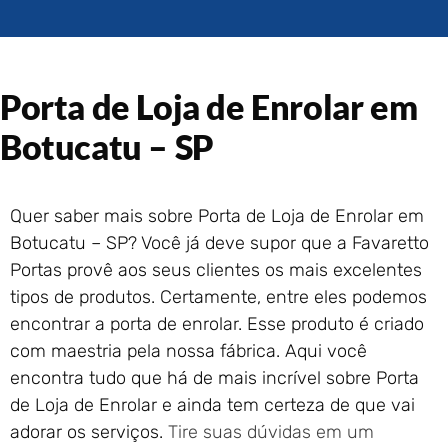
Portão de Garagem de
Enrolar em Rio das Ostras –
RJ
Portão de Garagem de
Porta de Loja de Enrolar em
Enrolar em Queimados – RJ
Portão de Garagem de
Botucatu – SP
Enrolar em Petrópolis – RJ
Portão de Garagem de
Enrolar em Paraty – RJ
Quer saber mais sobre Porta de Loja de Enrolar em
Portão de Garagem de
Botucatu – SP? Você já deve supor que a Favaretto
Enrolar em Nova Iguaçu – RJ
Portas provê aos seus clientes os mais excelentes
Portão de Garagem de
tipos de produtos. Certamente, entre eles podemos
Enrolar em Nova Friburgo –
RJ
encontrar a porta de enrolar. Esse produto é criado
com maestria pela nossa fábrica. Aqui você
encontra tudo que há de mais incrível sobre Porta
de Loja de Enrolar e ainda tem certeza de que vai
adorar os serviços.
Tire suas dúvidas em um