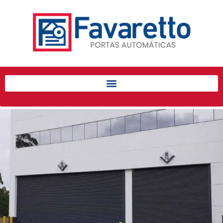
Início
Produtos
Porta de Enrolar Automática
Automatizadores
Acessórios Para Portas de
Enrolar
Pintura eletrostática
Portfólio
Contato