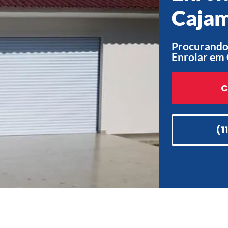
Cajam
Procurando 
Enrolar em 
C
(1