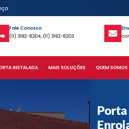
nça
Fale Conosco
Env
(11) 3192-8204, (11) 3192-8203
co
ORTA INSTALADA
MAIS SOLUÇÕES
QUEM SOMOS
Porta
Enrol