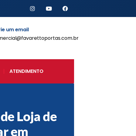
ie um email
mercial@favarettoportas.com.br
Início
Produtos
Porta de Enrolar Automática
ATENDIMENTO
Automatizadores
Acessórios Para Portas de
Enrolar
Pintura eletrostática
Portfólio
Contato
 de Loja de
ar em