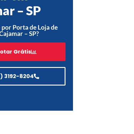
ar – SP
Acessórios
Automatização
por Porta de Loja de
Cajamar – SP?
otar Grátis
Portão de Garagem de
Enrolar em Teresópolis – RJ
Portão de Garagem de
Enrolar em São Pedro da
1) 3192-8204
Aldeia – RJ
Portão de Garagem de
Enrolar em São João de
Meriti – RJ
Portão de Garagem de
Enrolar em São Gonçalo – RJ
Portão de Garagem de
Enrolar em Rio das Ostras –