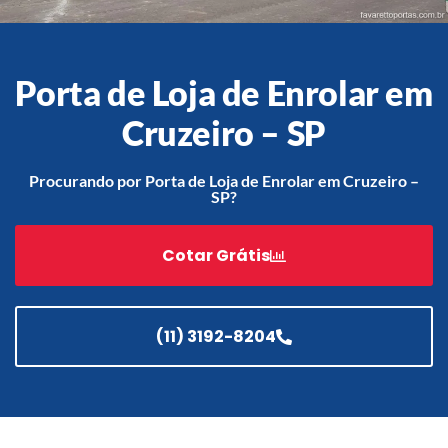
Porta de Loja de Enrolar em
Acessórios
Automatização
Cruzeiro – SP
Procurando por Porta de Loja de Enrolar em Cruzeiro –
SP?
Portão de Garagem de
Enrolar em Teresópolis – RJ
Cotar Grátis
Portão de Garagem de
Enrolar em São Pedro da
Aldeia – RJ
(11) 3192-8204
Portão de Garagem de
Enrolar em São João de
Meriti – RJ
Portão de Garagem de
Enrolar em São Gonçalo – RJ