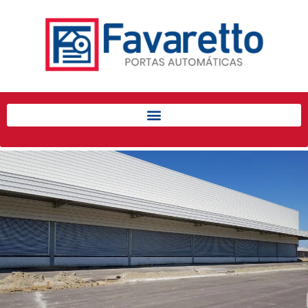
Início
Produtos
Porta de Enrolar Automática
Automatizadores
Acessórios Para Portas de
Enrolar
Pintura eletrostática
Portfólio
Contato