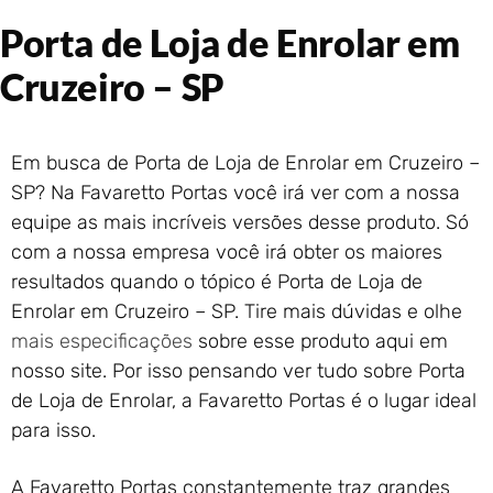
Portão de Garagem de
Porta de Loja de Enrolar em
Enrolar em Rio das Ostras –
RJ
Cruzeiro – SP
Portão de Garagem de
Enrolar em Queimados – RJ
Portão de Garagem de
Em busca de Porta de Loja de Enrolar em Cruzeiro –
Enrolar em Petrópolis – RJ
SP? Na Favaretto Portas você irá ver com a nossa
Portão de Garagem de
equipe as mais incríveis versões desse produto. Só
Enrolar em Paraty – RJ
com a nossa empresa você irá obter os maiores
Portão de Garagem de
Enrolar em Nova Iguaçu – RJ
resultados quando o tópico é Porta de Loja de
Portão de Garagem de
Enrolar em Cruzeiro – SP. Tire mais dúvidas e olhe
Enrolar em Nova Friburgo –
mais especificações
sobre esse produto aqui em
RJ
nosso site. Por isso pensando ver tudo sobre Porta
de Loja de Enrolar, a Favaretto Portas é o lugar ideal
para isso.
A Favaretto Portas constantemente traz grandes