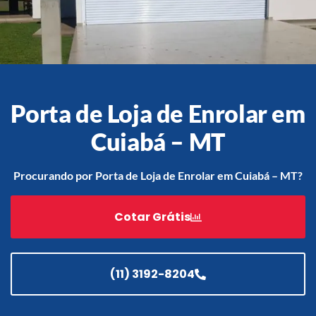
Acessórios
Automatização
Porta de Loja de Enrolar em
Cuiabá – MT
Portão de Garagem de
Enrolar em Teresópolis – RJ
Procurando por Porta de Loja de Enrolar em Cuiabá – MT?
Portão de Garagem de
Enrolar em São Pedro da
Cotar Grátis
Aldeia – RJ
Portão de Garagem de
Enrolar em São João de
Meriti – RJ
(11) 3192-8204
Portão de Garagem de
Enrolar em São Gonçalo – RJ