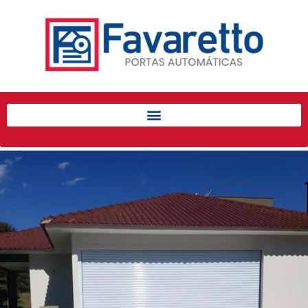
Início
Produtos
Porta de Enrolar Automática
Automatizadores
Acessórios Para Portas de
Enrolar
Pintura eletrostática
Portfólio
Contato