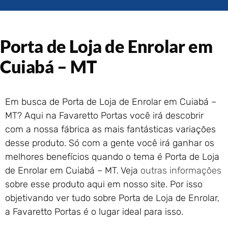
Portão de Garagem de
Enrolar em Rio das Ostras –
RJ
Porta de Loja de Enrolar em
Portão de Garagem de
Enrolar em Queimados – RJ
Cuiabá – MT
Portão de Garagem de
Enrolar em Petrópolis – RJ
Portão de Garagem de
Em busca de Porta de Loja de Enrolar em Cuiabá –
Enrolar em Paraty – RJ
MT? Aqui na Favaretto Portas você irá descobrir
Portão de Garagem de
Enrolar em Nova Iguaçu – RJ
com a nossa fábrica as mais fantásticas variações
desse produto. Só com a gente você irá ganhar os
Portão de Garagem de
Enrolar em Nova Friburgo –
melhores benefícios quando o tema é Porta de Loja
RJ
de Enrolar em Cuiabá – MT. Veja
outras informações
sobre esse produto aqui em nosso site. Por isso
objetivando ver tudo sobre Porta de Loja de Enrolar,
a Favaretto Portas é o lugar ideal para isso.