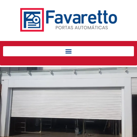
Início
Produtos
Porta de Enrolar Automática
Automatizadores
Acessórios Para Portas de
Enrolar
Pintura eletrostática
Portfólio
Contato