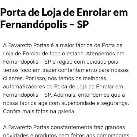
Portão de Garagem de
Porta de Loja de Enrolar em
Enrolar em Rio das Ostras –
RJ
Fernandópolis – SP
Portão de Garagem de
Enrolar em Queimados – RJ
Portão de Garagem de
A Favaretto Portas é a maior fábrica de Porta de
Enrolar em Petrópolis – RJ
Loja de Enrolar de todo o estado. Atendemos em
Portão de Garagem de
Enrolar em Paraty – RJ
Fernandópolis – SP e região com cuidado pois
temos foco em trazer contentamento para nossos
Portão de Garagem de
Enrolar em Nova Iguaçu – RJ
clientes. Por isso, nós temos os melhores
Portão de Garagem de
automatizadores de Porta de Loja de Enrolar em
Enrolar em Nova Friburgo –
Fernandópolis – SP. Ademais, entendemos que a
RJ
nossa fábrica age com superioridade e segurança.
Confira mais fotos na
galeria
.
A Favaretto Portas constantemente traz grandes
novidades e produtos bem feitos aos compradores