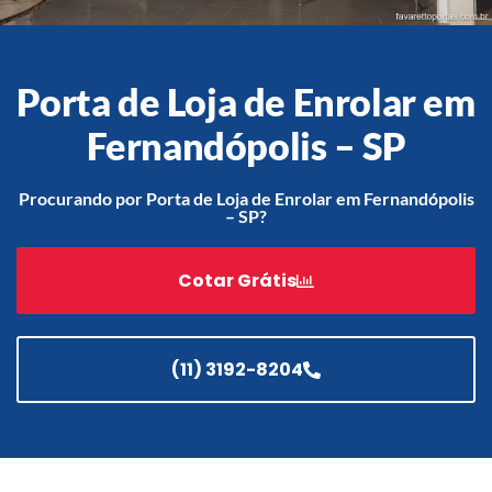
Porta de Loja de Enrolar em
Acessórios
Automatização
Fernandópolis – SP
Procurando por Porta de Loja de Enrolar em Fernandópolis
– SP?
Portão de Garagem de
Enrolar em Teresópolis – RJ
Cotar Grátis
Portão de Garagem de
Enrolar em São Pedro da
Aldeia – RJ
(11) 3192-8204
Portão de Garagem de
Enrolar em São João de
Meriti – RJ
Portão de Garagem de
Enrolar em São Gonçalo – RJ