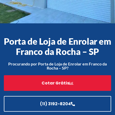
Acessórios
Automatização
Porta de Loja de Enrolar em
Franco da Rocha – SP
Portão de Garagem de
Enrolar em Teresópolis – RJ
Procurando por Porta de Loja de Enrolar em Franco da
Rocha – SP?
Portão de Garagem de
Enrolar em São Pedro da
Aldeia – RJ
Cotar Grátis
Portão de Garagem de
Enrolar em São João de
Meriti – RJ
(11) 3192-8204
Portão de Garagem de
Enrolar em São Gonçalo – RJ