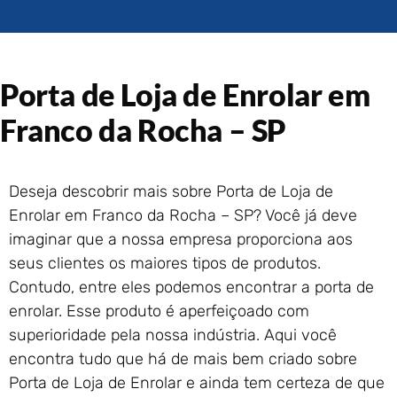
Portão de Garagem de
Enrolar em Rio das Ostras –
RJ
Portão de Garagem de
Porta de Loja de Enrolar em
Enrolar em Queimados – RJ
Portão de Garagem de
Franco da Rocha – SP
Enrolar em Petrópolis – RJ
Portão de Garagem de
Enrolar em Paraty – RJ
Deseja descobrir mais sobre Porta de Loja de
Portão de Garagem de
Enrolar em Franco da Rocha – SP? Você já deve
Enrolar em Nova Iguaçu – RJ
imaginar que a nossa empresa proporciona aos
Portão de Garagem de
seus clientes os maiores tipos de produtos.
Enrolar em Nova Friburgo –
RJ
Contudo, entre eles podemos encontrar a porta de
enrolar. Esse produto é aperfeiçoado com
superioridade pela nossa indústria. Aqui você
encontra tudo que há de mais bem criado sobre
Porta de Loja de Enrolar e ainda tem certeza de que