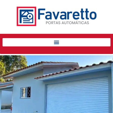
Início
Produtos
Porta de Enrolar Automática
Automatizadores
Acessórios Para Portas de
Enrolar
Pintura eletrostática
Portfólio
Contato