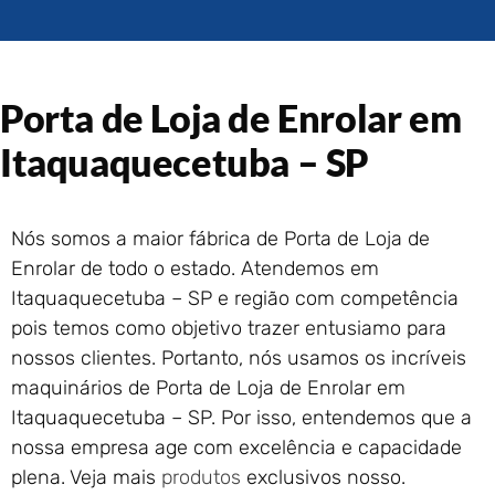
Portão de Garagem de
Enrolar em Rio das Ostras –
RJ
Portão de Garagem de
Porta de Loja de Enrolar em
Enrolar em Queimados – RJ
Portão de Garagem de
Itaquaquecetuba – SP
Enrolar em Petrópolis – RJ
Portão de Garagem de
Enrolar em Paraty – RJ
Nós somos a maior fábrica de Porta de Loja de
Portão de Garagem de
Enrolar de todo o estado. Atendemos em
Enrolar em Nova Iguaçu – RJ
Itaquaquecetuba – SP e região com competência
Portão de Garagem de
pois temos como objetivo trazer entusiamo para
Enrolar em Nova Friburgo –
RJ
nossos clientes. Portanto, nós usamos os incríveis
maquinários de Porta de Loja de Enrolar em
Itaquaquecetuba – SP. Por isso, entendemos que a
nossa empresa age com excelência e capacidade
plena. Veja mais
produtos
exclusivos nosso.