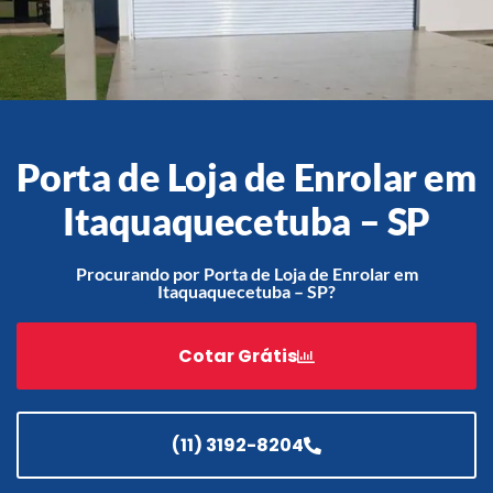
Acessórios
Automatização
Porta de Loja de Enrolar em
Itaquaquecetuba – SP
Portão de Garagem de
Enrolar em Teresópolis – RJ
Procurando por Porta de Loja de Enrolar em
Itaquaquecetuba – SP?
Portão de Garagem de
Enrolar em São Pedro da
Aldeia – RJ
Cotar Grátis
Portão de Garagem de
Enrolar em São João de
Meriti – RJ
(11) 3192-8204
Portão de Garagem de
Enrolar em São Gonçalo – RJ