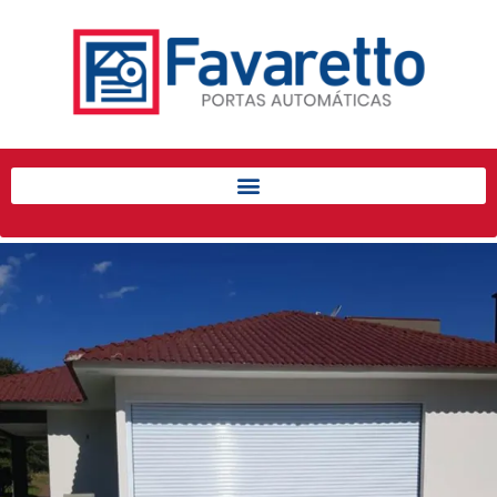
Início
Produtos
Porta de Enrolar Automática
Automatizadores
Acessórios Para Portas de
Enrolar
Pintura eletrostática
Portfólio
Contato