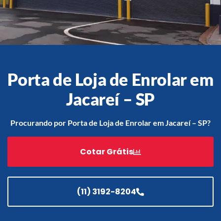
Acessórios
Automatização
Porta de Loja de Enrolar em
Jacareí – SP
Portão de Garagem de
Enrolar em Teresópolis – RJ
Procurando por Porta de Loja de Enrolar em Jacareí – SP?
Portão de Garagem de
Enrolar em São Pedro da
Cotar Grátis
Aldeia – RJ
Portão de Garagem de
Enrolar em São João de
Meriti – RJ
(11) 3192-8204
Portão de Garagem de
Enrolar em São Gonçalo – RJ