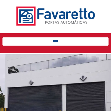
Início
Produtos
Porta de Enrolar Automática
Automatizadores
Acessórios Para Portas de
Enrolar
Pintura eletrostática
Portfólio
Contato