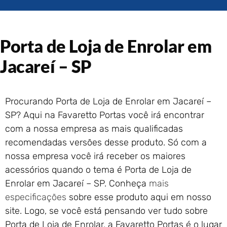
Portão de Garagem de
Enrolar em Rio das Ostras –
RJ
Porta de Loja de Enrolar em
Portão de Garagem de
Enrolar em Queimados – RJ
Jacareí – SP
Portão de Garagem de
Enrolar em Petrópolis – RJ
Portão de Garagem de
Procurando Porta de Loja de Enrolar em Jacareí –
Enrolar em Paraty – RJ
SP? Aqui na Favaretto Portas você irá encontrar
Portão de Garagem de
com a nossa empresa as mais qualificadas
Enrolar em Nova Iguaçu – RJ
recomendadas versões desse produto. Só com a
Portão de Garagem de
Enrolar em Nova Friburgo –
nossa empresa você irá receber os maiores
RJ
acessórios quando o tema é Porta de Loja de
Enrolar em Jacareí – SP. Conheça
mais
especificações
sobre esse produto aqui em nosso
site. Logo, se você está pensando ver tudo sobre
Porta de Loja de Enrolar, a Favaretto Portas é o lugar