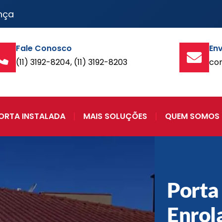
nça
Fale Conosco
Env
(11) 3192-8204, (11) 3192-8203
co
ORTA INSTALADA
MAIS SOLUÇÕES
QUEM SOMOS
Porta
Enrol