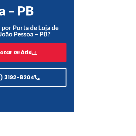
a – PB
Acessórios
Automatização
por Porta de Loja de
João Pessoa – PB?
otar Grátis
Portão de Garagem de
Enrolar em Teresópolis – RJ
Portão de Garagem de
Enrolar em São Pedro da
1) 3192-8204
Aldeia – RJ
Portão de Garagem de
Enrolar em São João de
Meriti – RJ
Portão de Garagem de
Enrolar em São Gonçalo – RJ
Portão de Garagem de
Enrolar em Rio das Ostras –