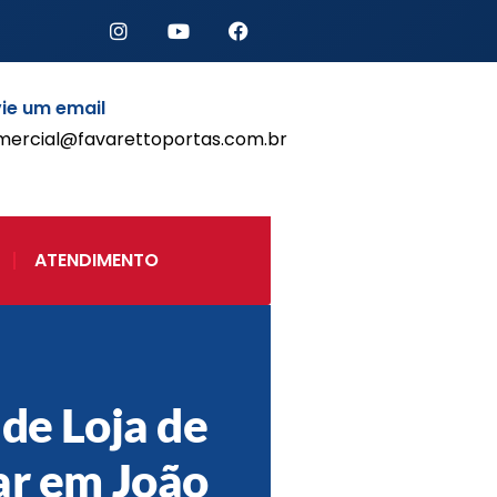
ie um email
mercial@favarettoportas.com.br
Início
Produtos
Porta de Enrolar Automática
ATENDIMENTO
Automatizadores
Acessórios Para Portas de
Enrolar
Pintura eletrostática
Portfólio
Contato
 de Loja de
ar em João