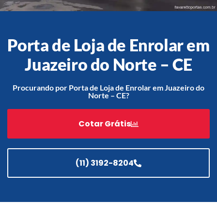
Porta de Loja de Enrolar em
Acessórios
Automatização
Juazeiro do Norte – CE
Procurando por Porta de Loja de Enrolar em Juazeiro do
Norte – CE?
Portão de Garagem de
Enrolar em Teresópolis – RJ
Cotar Grátis
Portão de Garagem de
Enrolar em São Pedro da
Aldeia – RJ
(11) 3192-8204
Portão de Garagem de
Enrolar em São João de
Meriti – RJ
Portão de Garagem de
Enrolar em São Gonçalo – RJ