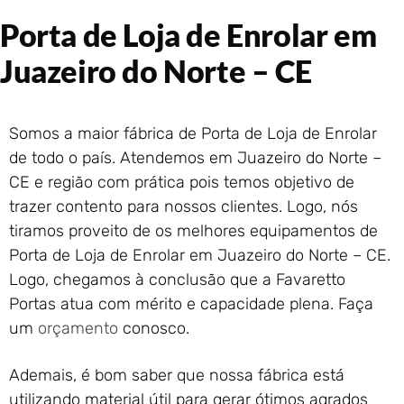
Portão de Garagem de
Porta de Loja de Enrolar em
Enrolar em Rio das Ostras –
RJ
Juazeiro do Norte – CE
Portão de Garagem de
Enrolar em Queimados – RJ
Portão de Garagem de
Somos a maior fábrica de Porta de Loja de Enrolar
Enrolar em Petrópolis – RJ
de todo o país. Atendemos em Juazeiro do Norte –
Portão de Garagem de
Enrolar em Paraty – RJ
CE e região com prática pois temos objetivo de
trazer contento para nossos clientes. Logo, nós
Portão de Garagem de
Enrolar em Nova Iguaçu – RJ
tiramos proveito de os melhores equipamentos de
Portão de Garagem de
Porta de Loja de Enrolar em Juazeiro do Norte – CE.
Enrolar em Nova Friburgo –
Logo, chegamos à conclusão que a Favaretto
RJ
Portas atua com mérito e capacidade plena. Faça
um
orçamento
conosco.
Ademais, é bom saber que nossa fábrica está
utilizando material útil para gerar ótimos agrados