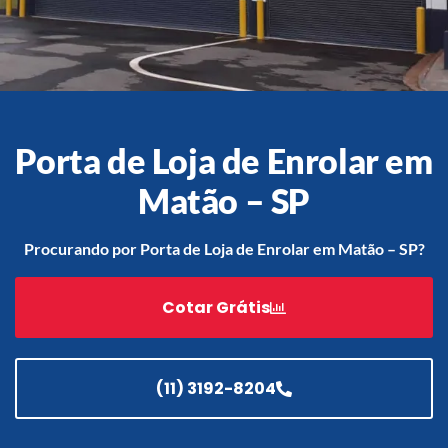
Acessórios
Automatização
Porta de Loja de Enrolar em
Matão – SP
Portão de Garagem de
Enrolar em Teresópolis – RJ
Procurando por Porta de Loja de Enrolar em Matão – SP?
Portão de Garagem de
Enrolar em São Pedro da
Cotar Grátis
Aldeia – RJ
Portão de Garagem de
Enrolar em São João de
Meriti – RJ
(11) 3192-8204
Portão de Garagem de
Enrolar em São Gonçalo – RJ