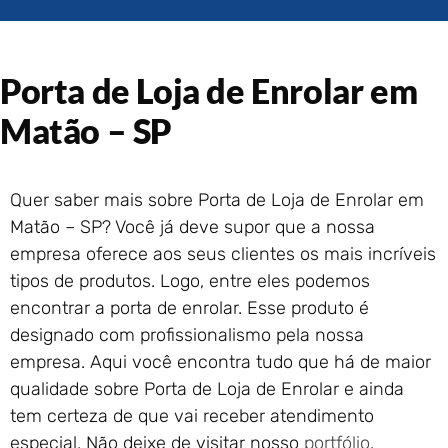
Portão de Garagem de
Enrolar em Rio das Ostras –
RJ
Porta de Loja de Enrolar em
Portão de Garagem de
Enrolar em Queimados – RJ
Matão – SP
Portão de Garagem de
Enrolar em Petrópolis – RJ
Portão de Garagem de
Quer saber mais sobre Porta de Loja de Enrolar em
Enrolar em Paraty – RJ
Matão – SP? Você já deve supor que a nossa
Portão de Garagem de
Enrolar em Nova Iguaçu – RJ
empresa oferece aos seus clientes os mais incríveis
Portão de Garagem de
tipos de produtos. Logo, entre eles podemos
Enrolar em Nova Friburgo –
encontrar a porta de enrolar. Esse produto é
RJ
designado com profissionalismo pela nossa
empresa. Aqui você encontra tudo que há de maior
qualidade sobre Porta de Loja de Enrolar e ainda
tem certeza de que vai receber atendimento
especial. Não deixe de visitar nosso
portfólio
.