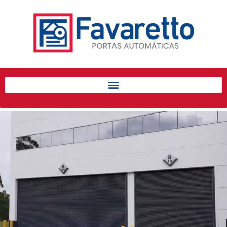
Início
Produtos
Porta de Enrolar Automática
Automatizadores
Acessórios Para Portas de
Enrolar
Pintura eletrostática
Portfólio
Contato