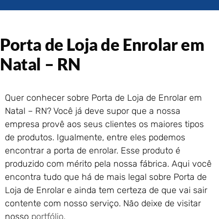
Portão de Garagem de
Enrolar em Rio das Ostras –
RJ
Porta de Loja de Enrolar em
Portão de Garagem de
Enrolar em Queimados – RJ
Natal – RN
Portão de Garagem de
Enrolar em Petrópolis – RJ
Portão de Garagem de
Quer conhecer sobre Porta de Loja de Enrolar em
Enrolar em Paraty – RJ
Natal – RN? Você já deve supor que a nossa
Portão de Garagem de
Enrolar em Nova Iguaçu – RJ
empresa provê aos seus clientes os maiores tipos
de produtos. Igualmente, entre eles podemos
Portão de Garagem de
Enrolar em Nova Friburgo –
encontrar a porta de enrolar. Esse produto é
RJ
produzido com mérito pela nossa fábrica. Aqui você
encontra tudo que há de mais legal sobre Porta de
Loja de Enrolar e ainda tem certeza de que vai sair
contente com nosso serviço. Não deixe de visitar
nosso
portfólio
.