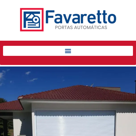
Início
Produtos
Porta de Enrolar Automática
Automatizadores
Acessórios Para Portas de
Enrolar
Pintura eletrostática
Portfólio
Contato